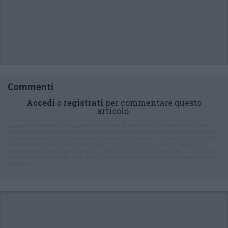
Commenti
Accedi
o
registrati
per commentare questo
articolo.
L'email è richiesta ma non verrà mostrata ai visitatori. Il contenuto di questo
commento esprime il pensiero dell'autore e non rappresenta la linea editoriale
di VareseNews.it, che rimane autonoma e indipendente. I messaggi inclusi nei
commenti non sono testi giornalistici, ma post inviati dai singoli lettori che
possono essere automaticamente pubblicati senza filtro preventivo. I commenti
che includano uno o più link a siti esterni verranno rimossi in automatico dal
sistema.