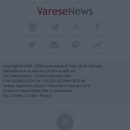
Redazione
Invia notizia
Feed RSS
Facebook
Twitter
Contatti
Società
Pubblicità
Copyright © 2000 - 2026 VareseNews.it. Tutti i diritti riservati
VareseNews è un marchio di Varese web srl
Via Confalonieri 5 - 21040 Castronno (VA)
P.IVA 02588310124 Tel. +39.0332.873094 / 873168
Testata registrata presso il Tribunale di Varese n.679
Direttore responsabile: Marco Giovannelli
Imp. Cookie
-
Cookie
-
Privacy
TORNA SU