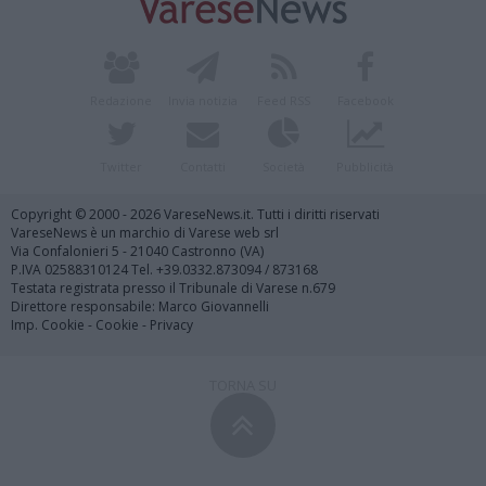
Redazione
Invia notizia
Feed RSS
Facebook
Twitter
Contatti
Società
Pubblicità
Copyright © 2000 - 2026 VareseNews.it. Tutti i diritti riservati
VareseNews è un marchio di Varese web srl
Via Confalonieri 5 - 21040 Castronno (VA)
P.IVA 02588310124 Tel. +39.0332.873094 / 873168
Testata registrata presso il Tribunale di Varese n.679
Direttore responsabile: Marco Giovannelli
Imp. Cookie
-
Cookie
-
Privacy
TORNA SU