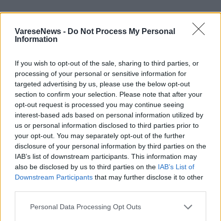
«In questi anni di Seminario ho incontrato
VareseNews -
Do Not Process My Personal
tante persone che mi hanno accompagnato:
Information
nelle parrocchie, nei servizi pastorali,
If you wish to opt-out of the sale, sharing to third parties, or
accanto agli ammalati all’Humanitas. In
processing of your personal or sensitive information for
questa catena di volti è risuonata via via
targeted advertising by us, please use the below opt-out
section to confirm your selection. Please note that after your
sempre più forte una frase della Scrittura:
opt-out request is processed you may continue seeing
«Non abbiamo quaggiù una città stabile, ma
interest-based ads based on personal information utilized by
us or personal information disclosed to third parties prior to
andiamo in cerca di quella futura» (Eb 13,14).
your opt-out. You may separately opt-out of the further
disclosure of your personal information by third parties on the
Rendersi conto che siamo tutti pellegrini
IAB’s list of downstream participants. This information may
verso l’incontro atteso, verso colui che è
also be disclosed by us to third parties on the
IAB’s List of
Downstream Participants
that may further disclose it to other
capace di dare senso al passato, pienezza al
third parties.
presente e speranza al futuro. La sorpresa più
Personal Data Processing Opt Outs
grande è scoprire come Dio opera: mai