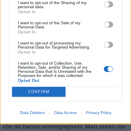
I want to opt-out of the Sharing of my
togliendo, sempre donando oltre ogni
personal data.
Opted In
attesa».
I want to opt-out of the Sale of my
Personal Data.
Don Paolo Macchi da Tradate
Opted In
«Ho 27 anni e sono originario della
I want to opt-out of processing my
Personal Data for Targeted Advertising.
parrocchia di Santo Stefano in Tradate» dice
Opted In
don Paolo Macchi da Tradate. «Sono entrato
I want to opt-out of Collection, Use,
in Seminario il 12 settembre 2019 e,
Retention, Sale, and/or Sharing of my
Personal Data that Is Unrelated with the
Purposes for which it was collected.
nell’ultimo anno, ho svolto il mio ministero
Opted Out
diaconale nella città di Bollate. Sono grato
CONFIRM
alla comunità cristiana di Tradate per
avermi generato alla fede, grazie ai cammini
Data Deletion
Data Access
Privacy Policy
in oratorio, il servizio all’altare e ai sacerdoti
che mi hanno accompagnato. Man mano che