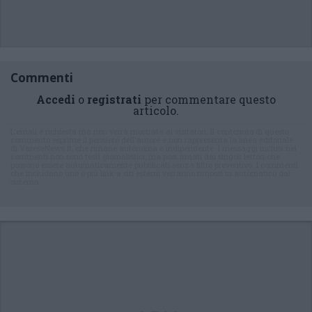
Commenti
Accedi
o
registrati
per commentare questo
articolo.
L'email è richiesta ma non verrà mostrata ai visitatori. Il contenuto di questo
commento esprime il pensiero dell'autore e non rappresenta la linea editoriale
di VareseNews.it, che rimane autonoma e indipendente. I messaggi inclusi nei
commenti non sono testi giornalistici, ma post inviati dai singoli lettori che
possono essere automaticamente pubblicati senza filtro preventivo. I commenti
che includano uno o più link a siti esterni verranno rimossi in automatico dal
sistema.