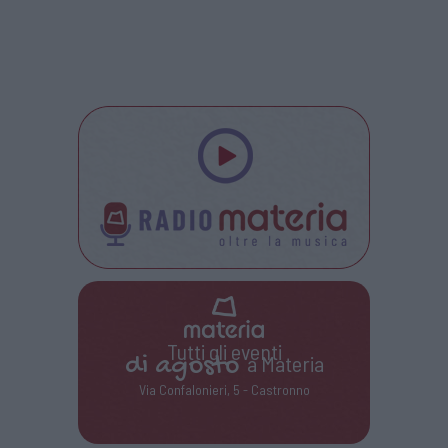
Tutti gli eventi
di
agosto
a Materia
Via Confalonieri, 5 - Castronno