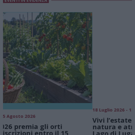
EVENTI IN EVIDENZA
18 Luglio 2026 - 15 Agosto 2026
0
Vivi l’estate a Villa Fogazzaro Roi. Tra
natura e atmosfere senza tempo sul
Lago di Lugano