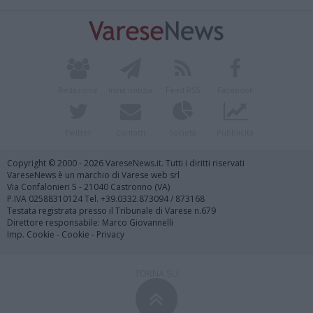
Redazione
Invia notizia
Feed RSS
Facebook
Twitter
Contatti
Società
Pubblicità
Copyright © 2000 - 2026 VareseNews.it. Tutti i diritti riservati
VareseNews è un marchio di Varese web srl
Via Confalonieri 5 - 21040 Castronno (VA)
P.IVA 02588310124 Tel. +39.0332.873094 / 873168
Testata registrata presso il Tribunale di Varese n.679
Direttore responsabile: Marco Giovannelli
Imp. Cookie
-
Cookie
-
Privacy
TORNA SU