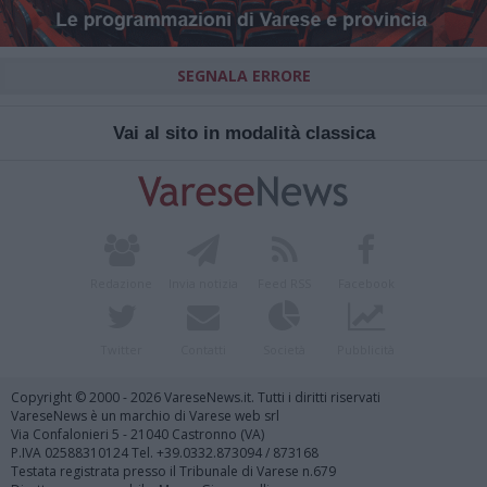
SEGNALA ERRORE
Vai al sito in modalità classica
Redazione
Invia notizia
Feed RSS
Facebook
Twitter
Contatti
Società
Pubblicità
Copyright © 2000 - 2026 VareseNews.it. Tutti i diritti riservati
VareseNews è un marchio di Varese web srl
Via Confalonieri 5 - 21040 Castronno (VA)
P.IVA 02588310124 Tel. +39.0332.873094 / 873168
Testata registrata presso il Tribunale di Varese n.679