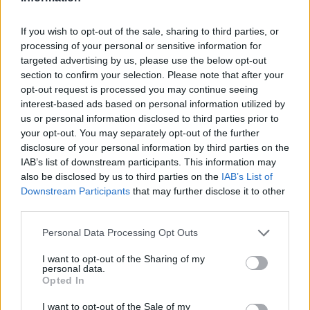
commento esprime il pensiero dell'autore e non rappresenta la linea editoriale
di VareseNews.it, che rimane autonoma e indipendente. I messaggi inclusi nei
commenti non sono testi giornalistici, ma post inviati dai singoli lettori che
possono essere automaticamente pubblicati senza filtro preventivo. I commenti
If you wish to opt-out of the sale, sharing to third parties, or
che includano uno o più link a siti esterni verranno rimossi in automatico dal
processing of your personal or sensitive information for
sistema.
targeted advertising by us, please use the below opt-out
section to confirm your selection. Please note that after your
opt-out request is processed you may continue seeing
interest-based ads based on personal information utilized by
us or personal information disclosed to third parties prior to
your opt-out. You may separately opt-out of the further
disclosure of your personal information by third parties on the
IAB’s list of downstream participants. This information may
ADV
also be disclosed by us to third parties on the
IAB’s List of
Downstream Participants
that may further disclose it to other
third parties.
Personal Data Processing Opt Outs
I want to opt-out of the Sharing of my
personal data.
Opted In
I want to opt-out of the Sale of my