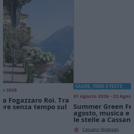
SAGRE, FIERE E FESTE
01 Agosto 2026 - 23 Agosto 2026
0
Summer Green Festival: fino al 23
agosto, musica e divertimento sotto
le stelle a Cassano Magnago
Cassano Magnago