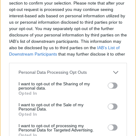
section to confirm your selection. Please note that after your
opt-out request is processed you may continue seeing
ADV
interest-based ads based on personal information utilized by
us or personal information disclosed to third parties prior to
your opt-out. You may separately opt-out of the further
disclosure of your personal information by third parties on the
IAB’s list of downstream participants. This information may
also be disclosed by us to third parties on the
IAB’s List of
Downstream Participants
that may further disclose it to other
third parties.
Commenti
Personal Data Processing Opt Outs
Accedi
o
registrati
per commentare questo
articolo.
I want to opt-out of the Sharing of my
personal data.
Opted In
L'email è richiesta ma non verrà mostrata ai visitatori. Il contenuto di questo
commento esprime il pensiero dell'autore e non rappresenta la linea editoriale
di VareseNews.it, che rimane autonoma e indipendente. I messaggi inclusi nei
commenti non sono testi giornalistici, ma post inviati dai singoli lettori che
I want to opt-out of the Sale of my
possono essere automaticamente pubblicati senza filtro preventivo. I commenti
Personal Data.
che includano uno o più link a siti esterni verranno rimossi in automatico dal
Opted In
sistema.
I want to opt-out of processing my
Personal Data for Targeted Advertising.
Opted In