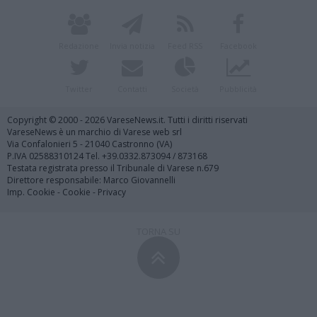
Redazione
Invia notizia
Feed RSS
Facebook
Twitter
Contatti
Società
Pubblicità
Copyright © 2000 - 2026 VareseNews.it. Tutti i diritti riservati
VareseNews è un marchio di Varese web srl
Via Confalonieri 5 - 21040 Castronno (VA)
P.IVA 02588310124 Tel. +39.0332.873094 / 873168
Testata registrata presso il Tribunale di Varese n.679
Direttore responsabile: Marco Giovannelli
Imp. Cookie
-
Cookie
-
Privacy
TORNA SU