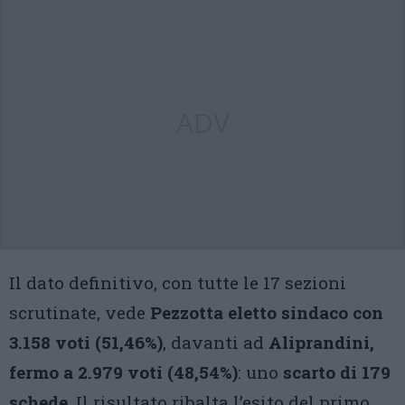
ADV
Il dato definitivo, con tutte le 17 sezioni
scrutinate, vede
Pezzotta eletto sindaco con
3.158 voti (51,46%)
, davanti ad
Aliprandini,
fermo a 2.979 voti (48,54%)
: uno
scarto di 179
schede
. Il risultato ribalta l’esito del primo