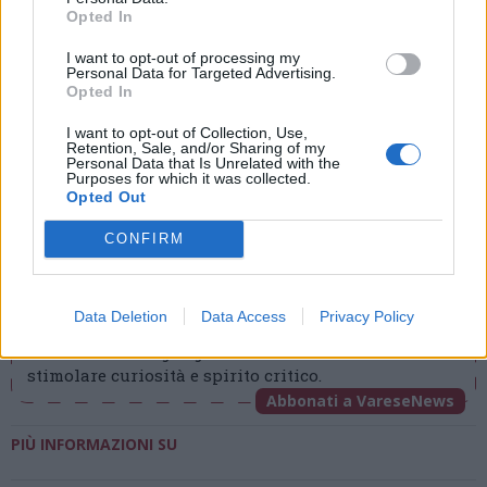
Opted In
I want to opt-out of processing my
Personal Data for Targeted Advertising.
Opted In
Tutti gli eventi
di
agosto
a Materia
I want to opt-out of Collection, Use,
Retention, Sale, and/or Sharing of my
Via Confalonieri, 5 - Castronno
Personal Data that Is Unrelated with the
Purposes for which it was collected.
Opted Out
CONFIRM
Redazione VareseNews
redazione@varesenews.it
Noi della redazione di VareseNews crediamo che
Data Deletion
Data Access
Privacy Policy
una buona informazione contribuisca a migliorare
la vita di tutti. Ogni giorno lavoriamo cercando di
stimolare curiosità e spirito critico.
Abbonati a VareseNews
PIÙ INFORMAZIONI SU