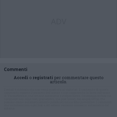
ADV
Commenti
Accedi
o
registrati
per commentare questo
articolo.
L'email è richiesta ma non verrà mostrata ai visitatori. Il contenuto di questo
commento esprime il pensiero dell'autore e non rappresenta la linea editoriale
di VareseNews.it, che rimane autonoma e indipendente. I messaggi inclusi nei
commenti non sono testi giornalistici, ma post inviati dai singoli lettori che
possono essere automaticamente pubblicati senza filtro preventivo. I commenti
che includano uno o più link a siti esterni verranno rimossi in automatico dal
sistema.