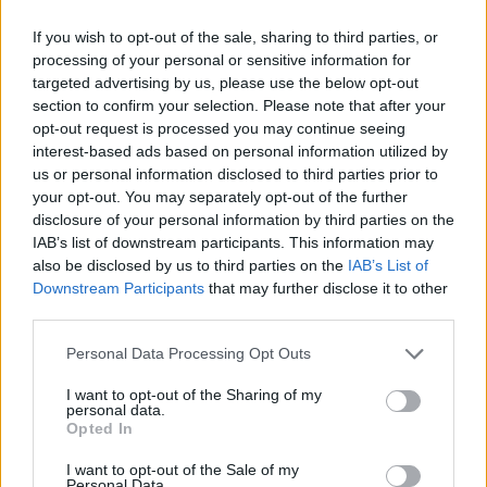
guardare, ma da vivere», concludono i
If you wish to opt-out of the sale, sharing to third parties, or
responsabili del Circolo.
processing of your personal or sensitive information for
targeted advertising by us, please use the below opt-out
section to confirm your selection. Please note that after your
Per informazioni, iscrizioni e aggiornamenti
opt-out request is processed you may continue seeing
sulle attività è possibile seguire il Circolo
interest-based ads based on personal information utilized by
us or personal information disclosed to third parties prior to
Remiero Bodio Lomnago sui canali social e
your opt-out. You may separately opt-out of the further
visitare il sito
disclosure of your personal information by third parties on the
IAB’s list of downstream participants. This information may
www.circoloremierobodiolomnago.it
, oppure
also be disclosed by us to third parties on the
IAB’s List of
Downstream Participants
that may further disclose it to other
cercare semplicemente CRBL.
third parties.
Personal Data Processing Opt Outs
I want to opt-out of the Sharing of my
personal data.
Opted In
I want to opt-out of the Sale of my
Personal Data.