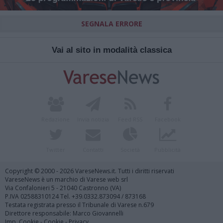
SEGNALA ERRORE
Vai al sito in modalità classica
Redazione
Invia notizia
Feed RSS
Facebook
Twitter
Contatti
Società
Pubblicità
Copyright © 2000 - 2026 VareseNews.it. Tutti i diritti riservati
VareseNews è un marchio di Varese web srl
Via Confalonieri 5 - 21040 Castronno (VA)
P.IVA 02588310124 Tel. +39.0332.873094 / 873168
Testata registrata presso il Tribunale di Varese n.679
Direttore responsabile: Marco Giovannelli
Imp. Cookie
-
Cookie
-
Privacy