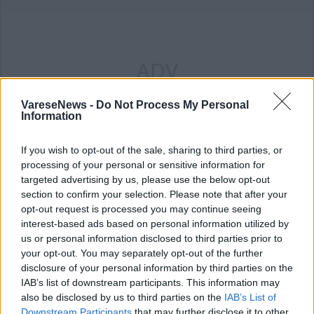
ADV
VareseNews -
Do Not Process My Personal
Information
If you wish to opt-out of the sale, sharing to third parties, or
processing of your personal or sensitive information for
targeted advertising by us, please use the below opt-out
section to confirm your selection. Please note that after your
Commenti
opt-out request is processed you may continue seeing
Accedi
o
registrati
per commentare questo
interest-based ads based on personal information utilized by
articolo.
us or personal information disclosed to third parties prior to
your opt-out. You may separately opt-out of the further
L'email è richiesta ma non verrà mostrata ai visitatori. Il contenuto di questo
commento esprime il pensiero dell'autore e non rappresenta la linea editoriale
disclosure of your personal information by third parties on the
di VareseNews.it, che rimane autonoma e indipendente. I messaggi inclusi nei
commenti non sono testi giornalistici, ma post inviati dai singoli lettori che
IAB’s list of downstream participants. This information may
possono essere automaticamente pubblicati senza filtro preventivo. I commenti
che includano uno o più link a siti esterni verranno rimossi in automatico dal
also be disclosed by us to third parties on the
IAB’s List of
sistema.
Downstream Participants
that may further disclose it to other