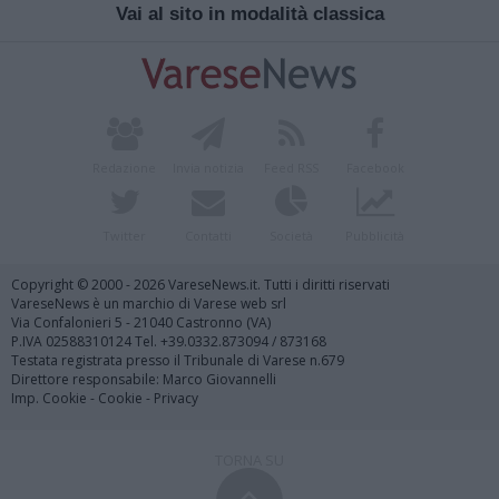
Vai al sito in modalità classica
Redazione
Invia notizia
Feed RSS
Facebook
Twitter
Contatti
Società
Pubblicità
Copyright © 2000 - 2026 VareseNews.it. Tutti i diritti riservati
VareseNews è un marchio di Varese web srl
Via Confalonieri 5 - 21040 Castronno (VA)
P.IVA 02588310124 Tel. +39.0332.873094 / 873168
Testata registrata presso il Tribunale di Varese n.679
Direttore responsabile: Marco Giovannelli
Imp. Cookie
-
Cookie
-
Privacy
TORNA SU