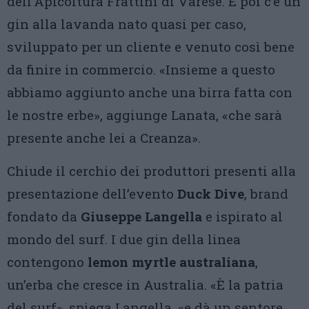
dell’Apicoltura Frattini di Varese. E poi c’è un
gin alla lavanda nato quasi per caso,
sviluppato per un cliente e venuto così bene
da finire in commercio. «Insieme a questo
abbiamo aggiunto anche una birra fatta con
le nostre erbe», aggiunge Lanata, «che sarà
presente anche lei a Creanza».
Chiude il cerchio dei produttori presenti alla
presentazione dell’evento
Duck Dive
, brand
fondato da
Giuseppe Langella
e ispirato al
mondo del surf. I due gin della linea
contengono
lemon myrtle australiana
,
un’erba che cresce in Australia. «È la patria
del surf», spiega Langella, «e dà un sentore