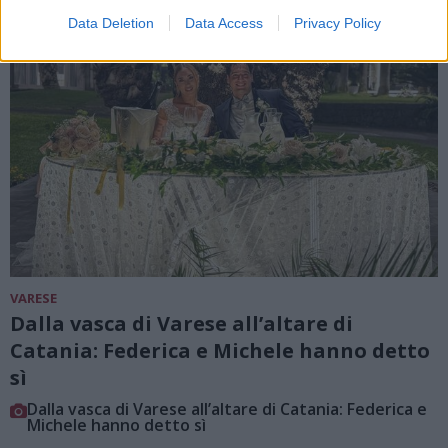
Data Deletion
Data Access
Privacy Policy
VARESE
Dalla vasca di Varese all’altare di
Catania: Federica e Michele hanno detto
sì
Dalla vasca di Varese all’altare di Catania: Federica e
Michele hanno detto sì