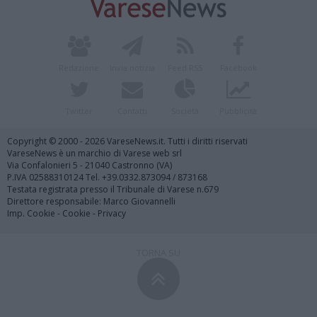
Redazione
Invia notizia
Feed RSS
Facebook
Twitter
Contatti
Società
Pubblicità
Copyright © 2000 - 2026 VareseNews.it. Tutti i diritti riservati
VareseNews è un marchio di Varese web srl
Via Confalonieri 5 - 21040 Castronno (VA)
P.IVA 02588310124 Tel. +39.0332.873094 / 873168
Testata registrata presso il Tribunale di Varese n.679
Direttore responsabile: Marco Giovannelli
Imp. Cookie
-
Cookie
-
Privacy
TORNA SU