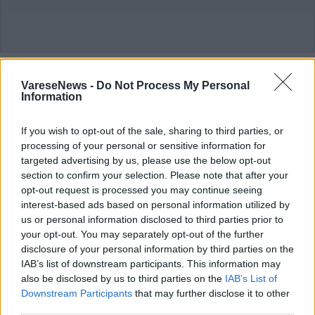
Commenti
VareseNews -
Do Not Process My Personal
Information
Accedi
o
registrati
per commentare questo
articolo.
If you wish to opt-out of the sale, sharing to third parties, or
L'email è richiesta ma non verrà mostrata ai visitatori. Il contenuto di questo
processing of your personal or sensitive information for
commento esprime il pensiero dell'autore e non rappresenta la linea editoriale
di VareseNews.it, che rimane autonoma e indipendente. I messaggi inclusi nei
targeted advertising by us, please use the below opt-out
commenti non sono testi giornalistici, ma post inviati dai singoli lettori che
possono essere automaticamente pubblicati senza filtro preventivo. I commenti
section to confirm your selection. Please note that after your
che includano uno o più link a siti esterni verranno rimossi in automatico dal
sistema.
opt-out request is processed you may continue seeing
interest-based ads based on personal information utilized by
us or personal information disclosed to third parties prior to
your opt-out. You may separately opt-out of the further
disclosure of your personal information by third parties on the
IAB’s list of downstream participants. This information may
also be disclosed by us to third parties on the
IAB’s List of
Downstream Participants
that may further disclose it to other
third parties.