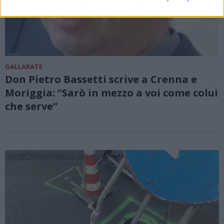
GALLARATE
Don Pietro Bassetti scrive a Crenna e
Moriggia: “Sarò in mezzo a voi come colui
che serve”