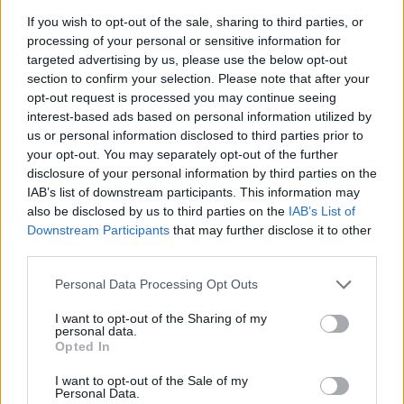
Riconoscimento CFU: esami già sostenuti, ma
If you wish to opt-out of the sale, sharing to third parties, or
anche esperienze professionali
processing of your personal or sensitive information for
È possibile avere il riconoscimento di CFU
targeted advertising by us, please use the below opt-out
section to confirm your selection. Please note that after your
sulla base di esami sostenuti in precedenti
opt-out request is processed you may continue seeing
carriere accademiche, ma è anche previsto il
interest-based ads based on personal information utilized by
us or personal information disclosed to third parties prior to
riconoscimento fino a un massimo di 48 CFU
your opt-out. You may separately opt-out of the further
per valorizzare le esperienze professionali
disclosure of your personal information by third parties on the
IAB’s list of downstream participants. This information may
pregresse. Ad esempio, per Economia
also be disclosed by us to third parties on the
IAB’s List of
Aziendale le figure che, tra le altre, potranno
Downstream Participants
that may further disclose it to other
third parties.
essere valorizzate, saranno il Project
Personal Data Processing Opt Outs
Manager, il Responsabile Amministrativo in
I want to opt-out of the Sharing of my
Enti del Terzo Settore, il Marketing &
personal data.
Opted In
Business Analyst e il Funzionario in
Amministrazioni Pubbliche; per Sicurezza
I want to opt-out of the Sale of my
Personal Data.