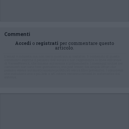
Commenti
Accedi
o
registrati
per commentare questo
articolo.
L'email è richiesta ma non verrà mostrata ai visitatori. Il contenuto di questo
commento esprime il pensiero dell'autore e non rappresenta la linea editoriale
di VareseNews.it, che rimane autonoma e indipendente. I messaggi inclusi nei
commenti non sono testi giornalistici, ma post inviati dai singoli lettori che
possono essere automaticamente pubblicati senza filtro preventivo. I commenti
che includano uno o più link a siti esterni verranno rimossi in automatico dal
sistema.