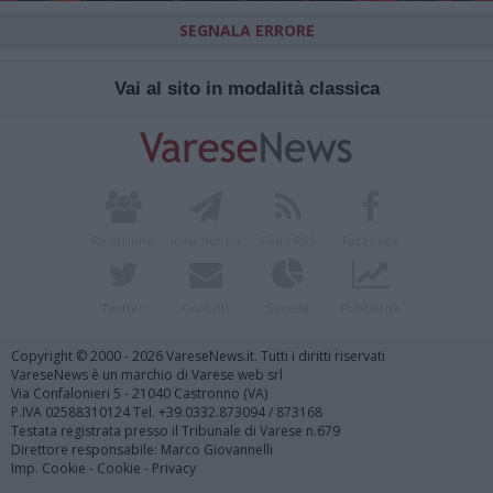
SEGNALA ERRORE
Vai al sito in modalità classica
Redazione
Invia notizia
Feed RSS
Facebook
Twitter
Contatti
Società
Pubblicità
Copyright © 2000 - 2026 VareseNews.it. Tutti i diritti riservati
VareseNews è un marchio di Varese web srl
Via Confalonieri 5 - 21040 Castronno (VA)
P.IVA 02588310124 Tel. +39.0332.873094 / 873168
Testata registrata presso il Tribunale di Varese n.679
Direttore responsabile: Marco Giovannelli
Imp. Cookie
-
Cookie
-
Privacy