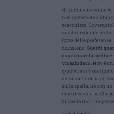
«L’inizio, caro sindaco,
non governate soltanto
scacchiera. Governate 
votato credendo nella 
forza delle preferenze.
delusione.
Guardi quant
capito questa scelta
vicesindaco.
Non è una
qualcosa si è incrinato 
delusioni non si zitti
sulla spalla, né con u
mortifica una scelta po
Si lascia fuori un pezz