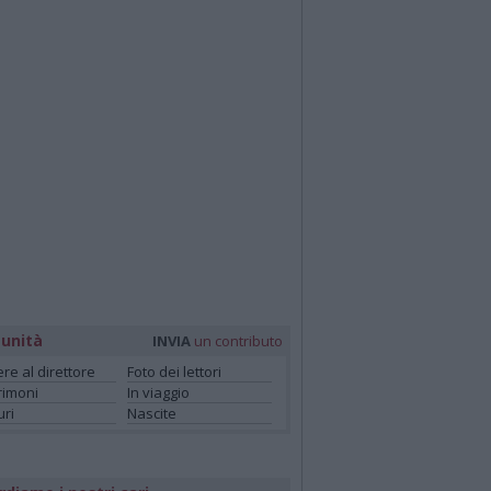
unità
INVIA
un contributo
ere al direttore
Foto dei lettori
rimoni
In viaggio
ri
Nascite