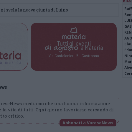
Rico
Raf
ini svela la nuova giunta di Luino
Rom
LUI
GAB
REN
AGO
Tutti gli eventi
Cla
di
agosto
a Materia
Edm
Via Confalonieri, 5 - Castronno
Nin
Mari
Alv
Cor
ews
t
VareseNews crediamo che una buona informazione
 la vita di tutti. Ogni giorno lavoriamo cercando di
ito critico.
Abbonati a VareseNews