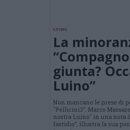
LUINO
La minoranz
“Compagnoni
giunta? Occ
Luino”
Non mancano le prese di po
"Pellicini3". Marco Massare
nostra Luino" in una nota d
fastidio“, illustra la sua p