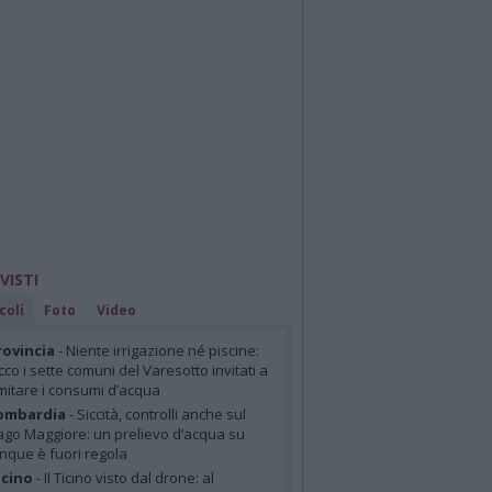
 VISTI
coli
Foto
Video
ovincia
- Niente irrigazione né piscine:
cco i sette comuni del Varesotto invitati a
imitare i consumi d’acqua
ombardia
- Siccità, controlli anche sul
ago Maggiore: un prelievo d’acqua su
inque è fuori regola
cino
- Il Ticino visto dal drone: al