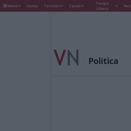
Tempo
Menù
Home
Territori
Canali
Nec
Libero
Politica