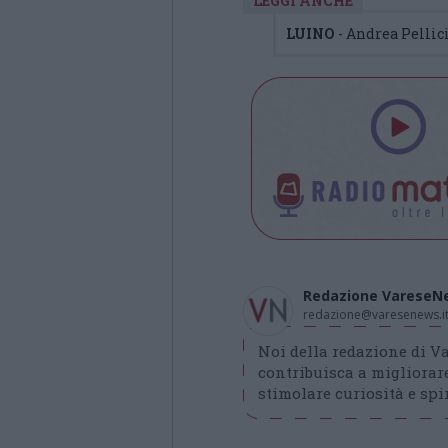
LEGGI ANCHE
LUINO
- Andrea Pellic
Redazione VareseN
redazione@varesenews.i
Noi della redazione di 
contribuisca a migliorare
stimolare curiosità e spir