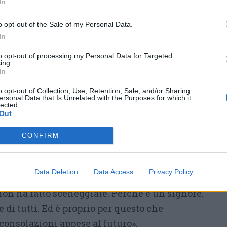
In
messa sotto il tappeto perché
disturba qualche equilibrio? E
o opt-out of the Sale of my Personal Data.
In
soprattutto: a che serve vendersi
come liste civiche, fresche,
to opt-out of processing my Personal Data for Targeted
ing.
libere, vicine alla gente, se poi al
In
agiona come nella più consumata spartizione
o opt-out of Collection, Use, Retention, Sale, and/or Sharing
ersonal Data that Is Unrelated with the Purposes for which it
e in discussione chi ha vinto. Il punto è un
lected.
Out
votato solo un simbolo, una coalizione, una
va. Ha indicato anche una persona
che
CONFIRM
no del territorio. E quella persona, lo sanno
n questi giorni l’hanno incontrata, Franco
Data Deletion
Data Access
Privacy Policy
molto amareggiata. Non ha alzato la voce,
non ha fatto sceneggiate. Perché è un signore.
 di tutti. Ed è proprio per questo che
consolazioni appese al futuro».