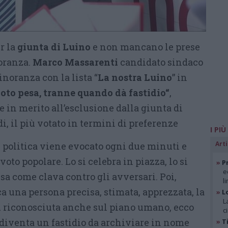
r la
giunta di Luino
e non mancano le prese
oranza.
Marco Massarenti
candidato sindaco
inoranza con la lista “
La nostra Luino
” in
voto pesa, tranne quando dà fastidio“
,
ne in merito all’esclusione dalla giunta di
, il più votato in termini di preferenze
I PIÙ
Arti
n politica viene evocato ogni due minuti e
voto popolare. Lo si celebra in piazza, lo si
»
Pr
e
usa come clava contro gli avversari. Poi,
l
a una persona precisa, stimata, apprezzata, la
»
L
L
iù riconosciuta anche sul piano umano, ecco
c
iventa un fastidio da archiviare in nome
»
Ti