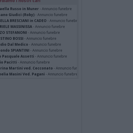
rdiamo i nostri cari
faella Russo in Muner
- Annuncio funebre
ano Giudici (Roby)
- Annuncio funebre
SELLA BRESCIANI in CADEO
- Annuncio funebre
RIELE MASSINISSA
- Annuncio funebre
ZO STEFANONI
- Annuncio funebre
STINO BOSSI
- Annuncio funebre
udio Dal Medico
- Annuncio funebre
ondo SPIANTINI
- Annuncio funebre
o Pasquale Assetti
- Annuncio funebre
o Pacitti
- Annuncio funebre
erina Martini ved. Cecconato
- Annuncio funebre
nelia Masini Ved. Pagani
- Annuncio funebre