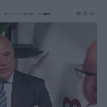
i
marco massarenti
luino