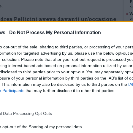
P
».
S
»
V
drea Pellicini aveva davanti un’occasione
a
s
giunta un uomo moderato, rispettato come
»
B
ws -
Do Not Process My Personal Information
, capace di parlare non solo a una parte ma a
u
 quelli che, piaccia o no, hanno dimostrato sul
to opt-out of the sale, sharing to third parties, or processing of your per
GAL
formation for targeted advertising by us, please use the below opt-out s
o vero, non costruito nei caminetti o nelle
r selection. Please note that after your opt-out request is processed y
Si è preferito altro. Si è preferita la logica dei
eing interest-based ads based on personal information utilized by us or
elle, delle promesse future, di quelle formule
disclosed to third parties prior to your opt-out. You may separately opt-
losure of your personal information by third parties on the IAB’s list of
do vuole dire a qualcuno: “sei stato utile, ora
. This information may also be disclosed by us to third parties on the
IA
Participants
that may further disclose it to other third parties.
«
Ma a che servono allora le
preferenze? A che serve
l Data Processing Opt Outs
chiedere ai cittadini di
o opt-out of the Sharing of my personal data.
scegliere
, se poi la scelta viene