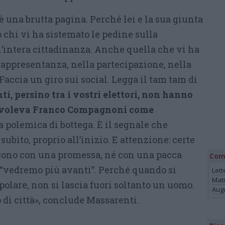
 è una brutta pagina. Perché lei e la sua giunta
 chi vi ha sistemato le pedine sulla
l’intera cittadinanza. Anche quella che vi ha
rappresentanza, nella partecipazione, nella
 Faccia un giro sui social. Legga il tam tam di
i, persino tra i vostri elettori, non hanno
 e voleva Franco Compagnoni come
 polemica di bottega. È il segnale che
subito, proprio all’inizio. E attenzione: certe
scono con una promessa, né con una pacca
Com
n “vedremo più avanti”. Perché quando si
Lett
Mat
polare, non si lascia fuori soltanto un uomo.
Augu
o di città», conclude Massarenti.