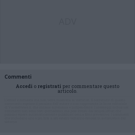
ADV
Commenti
Accedi
o
registrati
per commentare questo
articolo.
L'email è richiesta ma non verrà mostrata ai visitatori. Il contenuto di questo
commento esprime il pensiero dell'autore e non rappresenta la linea editoriale
di VareseNews.it, che rimane autonoma e indipendente. I messaggi inclusi nei
commenti non sono testi giornalistici, ma post inviati dai singoli lettori che
possono essere automaticamente pubblicati senza filtro preventivo. I commenti
che includano uno o più link a siti esterni verranno rimossi in automatico dal
sistema.