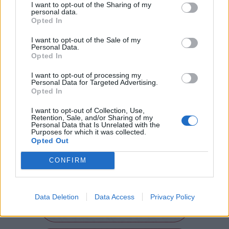
Domenica 6 settembre
I want to opt-out of the Sharing of my
personal data.
Olgiate Olona
Opted In
Ore 11, Cortile del Municipio, via L. Greppi 4
I want to opt-out of the Sale of my
Personal Data.
Enrico Pieranunzi piano solo (concerto e
Opted In
aperitivo)
I want to opt-out of processing my
Personal Data for Targeted Advertising.
Opted In
Ingresso libero a tutti gli eventi con libera
I want to opt-out of Collection, Use,
donazione.
Retention, Sale, and/or Sharing of my
Personal Data that Is Unrelated with the
Purposes for which it was collected.
Opted Out
CONFIRM
Data Deletion
Data Access
Privacy Policy