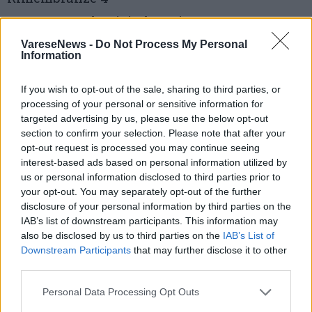
Francesco Schepisi Elevation Quartet
Francesco Schepisi (pianoforte), Samantha
VareseNews -
Do Not Process My Personal
Information
Spinazzola (voce), Antonello Losacco (basso),
Fabio Delle Foglie (batteria)
If you wish to opt-out of the sale, sharing to third parties, or
processing of your personal or sensitive information for
targeted advertising by us, please use the below opt-out
Domenica 30 agosto
section to confirm your selection. Please note that after your
Legnano
opt-out request is processed you may continue seeing
interest-based ads based on personal information utilized by
Ore 21, Parco fluviale Isola del Castello, via
us or personal information disclosed to third parties prior to
Castello 1
your opt-out. You may separately opt-out of the further
disclosure of your personal information by third parties on the
TeBuCaSe Quartet
IAB’s list of downstream participants. This information may
Max Tempia (organo hammond), Fabio
also be disclosed by us to third parties on the
IAB’s List of
Downstream Participants
that may further disclose it to other
Buonarota (tromba), Mario Caccia (basso),
third parties.
Massimo Serra (batteria)
Personal Data Processing Opt Outs