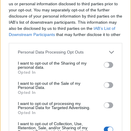
us or personal information disclosed to third parties prior to
your opt-out. You may separately opt-out of the further
disclosure of your personal information by third parties on the
IAB’s list of downstream participants. This information may
also be disclosed by us to third parties on the
IAB’s List of
Commenti
Downstream Participants
that may further disclose it to other
third parties.
Accedi
o
registrati
per commentare questo
articolo.
Personal Data Processing Opt Outs
L'email è richiesta ma non verrà mostrata ai visitatori. Il contenuto di questo
commento esprime il pensiero dell'autore e non rappresenta la linea editoriale
di VareseNews.it, che rimane autonoma e indipendente. I messaggi inclusi nei
I want to opt-out of the Sharing of my
commenti non sono testi giornalistici, ma post inviati dai singoli lettori che
personal data.
possono essere automaticamente pubblicati senza filtro preventivo. I commenti
Opted In
che includano uno o più link a siti esterni verranno rimossi in automatico dal
sistema.
I want to opt-out of the Sale of my
Personal Data.
Opted In
I want to opt-out of processing my
Personal Data for Targeted Advertising.
Opted In
I want to opt-out of Collection, Use,
Retention, Sale, and/or Sharing of my