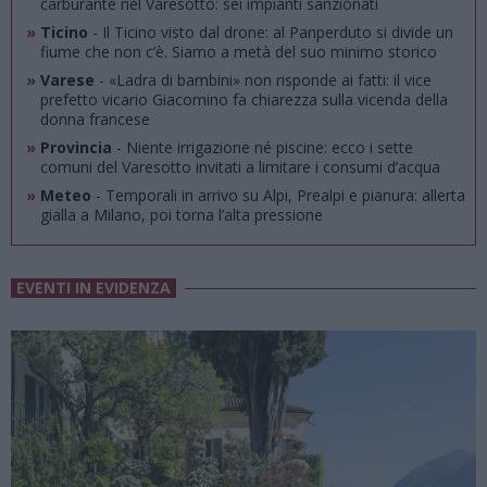
carburante nel Varesotto: sei impianti sanzionati
»
Ticino
- Il Ticino visto dal drone: al Panperduto si divide un
fiume che non c’è. Siamo a metà del suo minimo storico
»
Varese
- «Ladra di bambini» non risponde ai fatti: il vice
prefetto vicario Giacomino fa chiarezza sulla vicenda della
donna francese
»
Provincia
- Niente irrigazione né piscine: ecco i sette
comuni del Varesotto invitati a limitare i consumi d’acqua
»
Meteo
- Temporali in arrivo su Alpi, Prealpi e pianura: allerta
gialla a Milano, poi torna l’alta pressione
EVENTI IN EVIDENZA