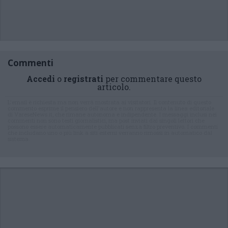
Commenti
Accedi
o
registrati
per commentare questo
articolo.
L'email è richiesta ma non verrà mostrata ai visitatori. Il contenuto di questo
commento esprime il pensiero dell'autore e non rappresenta la linea editoriale
di VareseNews.it, che rimane autonoma e indipendente. I messaggi inclusi nei
commenti non sono testi giornalistici, ma post inviati dai singoli lettori che
possono essere automaticamente pubblicati senza filtro preventivo. I commenti
che includano uno o più link a siti esterni verranno rimossi in automatico dal
sistema.