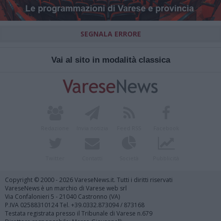
SEGNALA ERRORE
Vai al sito in modalità classica
Redazione
Invia notizia
Feed RSS
Facebook
Twitter
Contatti
Società
Pubblicità
Copyright © 2000 - 2026 VareseNews.it. Tutti i diritti riservati
VareseNews è un marchio di Varese web srl
Via Confalonieri 5 - 21040 Castronno (VA)
P.IVA 02588310124 Tel. +39.0332.873094 / 873168
Testata registrata presso il Tribunale di Varese n.679