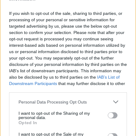
If you wish to opt-out of the sale, sharing to third parties, or
Redazione VareseNews
processing of your personal or sensitive information for
redazione@varesenews.it
targeted advertising by us, please use the below opt-out
section to confirm your selection. Please note that after your
Noi della redazione di VareseNews crediamo che
opt-out request is processed you may continue seeing
una buona informazione contribuisca a migliorare
interest-based ads based on personal information utilized by
la vita di tutti. Ogni giorno lavoriamo cercando di
us or personal information disclosed to third parties prior to
stimolare curiosità e spirito critico.
your opt-out. You may separately opt-out of the further
Abbonati a VareseNews
disclosure of your personal information by third parties on the
IAB’s list of downstream participants. This information may
PIÙ INFORMAZIONI SU
also be disclosed by us to third parties on the
IAB’s List of
camera di commercio di varese
Downstream Participants
that may further disclose it to other
third parties.
LEGGI GLI ALTRI ARTICOLI DI
Personal Data Processing Opt Outs
ECONOMIA
I want to opt-out of the Sharing of my
personal data.
Opted In
I want to opt-out of the Sale of my