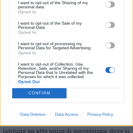
atto unico di successione
I want to opt-out of the Sharing of my
personal data.
Opted In
Enrico Sironi, delegato del Consiglio del
Notariato per il distretto di Milano (che
I want to opt-out of the Sale of my
Personal Data.
comprende Varese, Busto e Lodi, con 600
Opted In
notai su 5.200 in Italia)
, ha colto l’occasione
I want to opt-out of processing my
Personal Data for Targeted Advertising.
per avanzare una proposta concreta al
Opted In
ministro Giorgetti: «Un cittadino comune va
I want to opt-out of Collection, Use,
Retention, Sale, and/or Sharing of my
dal notaio due o tre volte nella vita, quasi
Personal Data that Is Unrelated with the
Purposes for which it was collected.
sempre per una successione. Oggi quel
Opted Out
percorso richiede tre, quattro, cinque
CONFIRM
passaggi distinti: pubblicazione del
testamento, accettazione, rinuncia,
Data Deletion
Data Access
Privacy Policy
dichiarazione di successione. Perché non
istituire un atto unico di successione, dove si