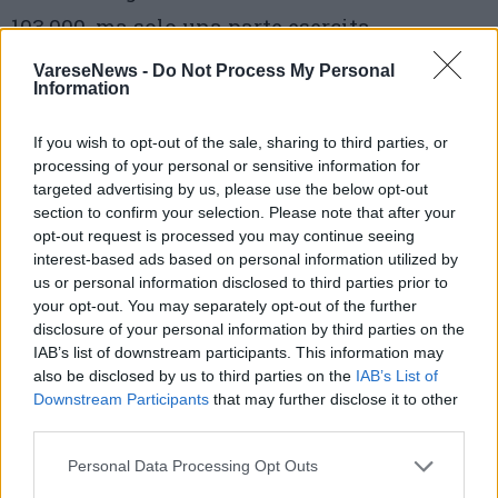
103.000, ma solo una parte esercita
attivamente la professione. Il problema non è
VareseNews -
Do Not Process My Personal
Information
il numero: è
riconoscere il valore
dell’informazione professionale in una
If you wish to opt-out of the sale, sharing to third parties, or
processing of your personal or sensitive information for
democrazia
– ha detto Rosi Brandi,
targeted advertising by us, please use the below opt-out
consigliere dell’Ordine dei Giornalisti della
section to confirm your selection. Please note that after your
opt-out request is processed you may continue seeing
Lombardia -. L’intelligenza artificiale non è la
interest-based ads based on personal information utilized by
minaccia principale. Il vero tema è se in
us or personal information disclosed to third parties prior to
your opt-out. You may separately opt-out of the further
futuro ci sarà ancora qualcuno disposto a
disclosure of your personal information by third parties on the
investire sull’informazione locale, su chi va
IAB’s list of downstream participants. This information may
also be disclosed by us to third parties on the
IAB’s List of
sul posto, racconta il territorio, conosce la
Downstream Participants
that may further disclose it to other
third parties.
città».
Personal Data Processing Opt Outs
Notaio, la proposta al ministro: un