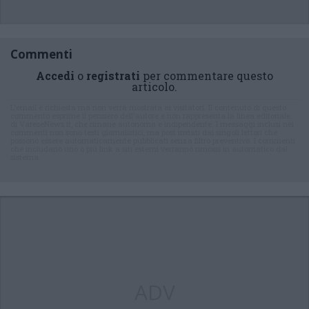
Commenti
Accedi
o
registrati
per commentare questo
articolo.
L'email è richiesta ma non verrà mostrata ai visitatori. Il contenuto di questo
commento esprime il pensiero dell'autore e non rappresenta la linea editoriale
di VareseNews.it, che rimane autonoma e indipendente. I messaggi inclusi nei
commenti non sono testi giornalistici, ma post inviati dai singoli lettori che
possono essere automaticamente pubblicati senza filtro preventivo. I commenti
che includano uno o più link a siti esterni verranno rimossi in automatico dal
sistema.
ADV