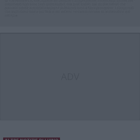
di VareseNews.it, che rimane autonoma e indipendente. I messaggi inclusi nei
commenti non sono testi giornalistici, ma post inviati dai singoli lettori che
possono essere automaticamente pubblicati senza filtro preventivo. I commenti
che includano uno o più link a siti esterni verranno rimossi in automatico dal
sistema.
ADV