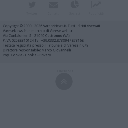
Twitter
Contatti
Società
Pubblicità
Copyright © 2000 - 2026 VareseNews.it. Tutti i diritti riservati
VareseNews è un marchio di Varese web srl
Via Confalonieri 5 - 21040 Castronno (VA)
P.IVA 02588310124 Tel. +39.0332.873094 / 873168
Testata registrata presso il Tribunale di Varese n.679
Direttore responsabile: Marco Giovannelli
Imp. Cookie
-
Cookie
-
Privacy
TORNA SU