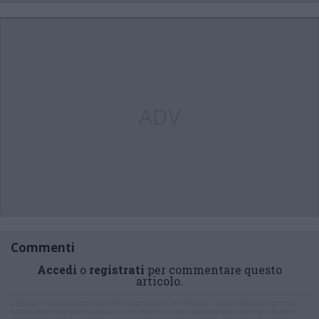
ADV
Commenti
Accedi
o
registrati
per commentare questo
articolo.
L'email è richiesta ma non verrà mostrata ai visitatori. Il contenuto di questo
commento esprime il pensiero dell'autore e non rappresenta la linea editoriale