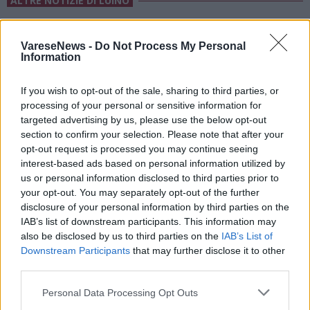
ALTRE NOTIZIE DI LUINO
VareseNews -
Do Not Process My Personal
Information
If you wish to opt-out of the sale, sharing to third parties, or
processing of your personal or sensitive information for
targeted advertising by us, please use the below opt-out
section to confirm your selection. Please note that after your
opt-out request is processed you may continue seeing
interest-based ads based on personal information utilized by
us or personal information disclosed to third parties prior to
your opt-out. You may separately opt-out of the further
disclosure of your personal information by third parties on the
IAB’s list of downstream participants. This information may
also be disclosed by us to third parties on the
IAB’s List of
LUINO
Downstream Participants
that may further disclose it to other
Luino festeggia la maestra Giuseppina
third parties.
Maspero: cento anni tra scuola, famiglia
Personal Data Processing Opt Outs
e comunità