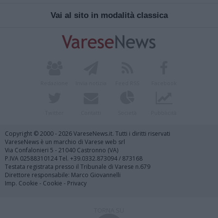
Vai al sito in modalità classica
Redazione
Invia notizia
Feed RSS
Facebook
Twitter
Contatti
Società
Pubblicità
Copyright © 2000 - 2026 VareseNews.it. Tutti i diritti riservati
VareseNews è un marchio di Varese web srl
Via Confalonieri 5 - 21040 Castronno (VA)
P.IVA 02588310124 Tel. +39.0332.873094 / 873168
Testata registrata presso il Tribunale di Varese n.679
Direttore responsabile: Marco Giovannelli
Imp. Cookie
-
Cookie
-
Privacy
TORNA SU