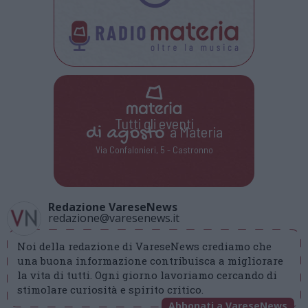
Tutti gli eventi
di
agosto
a Materia
Via Confalonieri, 5 - Castronno
Redazione VareseNews
redazione@varesenews.it
Noi della redazione di VareseNews crediamo che
una buona informazione contribuisca a migliorare
la vita di tutti. Ogni giorno lavoriamo cercando di
stimolare curiosità e spirito critico.
Abbonati a VareseNews