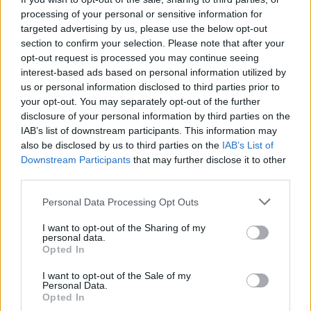
commento esprime il pensiero dell'autore e non rappresenta la linea editoriale
di VareseNews.it, che rimane autonoma e indipendente. I messaggi inclusi nei
processing of your personal or sensitive information for
commenti non sono testi giornalistici, ma post inviati dai singoli lettori che
targeted advertising by us, please use the below opt-out
possono essere automaticamente pubblicati senza filtro preventivo. I commenti
che includano uno o più link a siti esterni verranno rimossi in automatico dal
section to confirm your selection. Please note that after your
sistema.
opt-out request is processed you may continue seeing
interest-based ads based on personal information utilized by
us or personal information disclosed to third parties prior to
your opt-out. You may separately opt-out of the further
disclosure of your personal information by third parties on the
IAB’s list of downstream participants. This information may
also be disclosed by us to third parties on the
IAB’s List of
Downstream Participants
that may further disclose it to other
ADV
third parties.
Personal Data Processing Opt Outs
I want to opt-out of the Sharing of my
personal data.
Opted In
I want to opt-out of the Sale of my
Personal Data.
Opted In