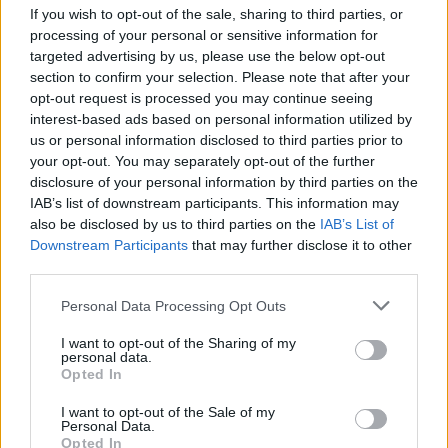
Honda e Montesa. Oltre ai giri in pista, gli spettatori e i
If you wish to opt-out of the sale, sharing to third parties, or
curiosi potranno esplorare la mostra scambio e il
processing of your personal or sensitive information for
mercatino dei ricambi d’epoca, l’ideale per i collezionisti a
targeted advertising by us, please use the below opt-out
section to confirm your selection. Please note that after your
caccia del pezzo mancante. Dopo una breve pausa per il
opt-out request is processed you may continue seeing
pranzo e il ripristino del tracciato, la pista tornerà a
interest-based ads based on personal information utilized by
ruggire dalle 14:00 alle 17:00 con i turni liberi. L’ingresso
us or personal information disclosed to third parties prior to
per il pubblico a tutta la manifestazione è
your opt-out. You may separately opt-out of the further
completamente gratuito.
disclosure of your personal information by third parties on the
IAB’s list of downstream participants. This information may
also be disclosed by us to third parties on the
IAB’s List of
5 Giugno 2026
Downstream Participants
that may further disclose it to other
third parties.
Redazione VareseNews
redazione@varesenews.it
Personal Data Processing Opt Outs
Noi della redazione di VareseNews crediamo che
I want to opt-out of the Sharing of my
una buona informazione contribuisca a migliorare
personal data.
la vita di tutti. Ogni giorno lavoriamo cercando di
Opted In
stimolare curiosità e spirito critico.
I want to opt-out of the Sale of my
Abbonati a VareseNews
Personal Data.
Opted In