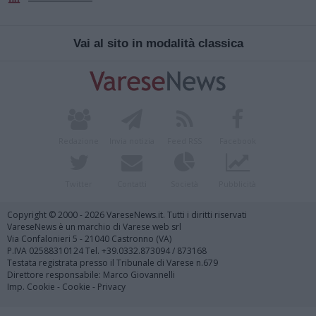
Vai al sito in modalità classica
Redazione
Invia notizia
Feed RSS
Facebook
Twitter
Contatti
Società
Pubblicità
Copyright © 2000 - 2026 VareseNews.it. Tutti i diritti riservati
VareseNews è un marchio di Varese web srl
Via Confalonieri 5 - 21040 Castronno (VA)
P.IVA 02588310124 Tel. +39.0332.873094 / 873168
Testata registrata presso il Tribunale di Varese n.679
Direttore responsabile: Marco Giovannelli
Imp. Cookie
-
Cookie
-
Privacy