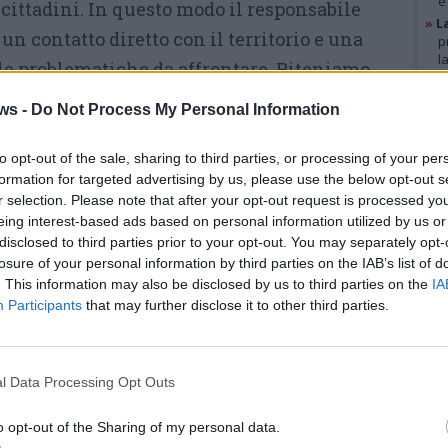
e
cittadini. In questo modo il responsabile
»
L
 un contatto diretto con il territorio e una
p
l
e problematiche da affrontare. Riteniamo
»
A
a persona ideale per ricoprire il ruolo di
g
ws -
Do Not Process My Personal Information
b
le per Besozzo, Brebbia, Ispra, Travedona
»
V
Malgesso e Bregano. Siamo certi che svolgerà
i
to opt-out of the sale, sharing to third parties, or processing of your per
p
formation for targeted advertising by us, please use the below opt-out s
già sta dimostrando all’interno del Direttivo,
r selection. Please note that after your opt-out request is processed y
i responsabile organizzazione e
eing interest-based ads based on personal information utilized by us or
GAL
disclosed to third parties prior to your opt-out. You may separately opt-
losure of your personal information by third parties on the IAB’s list of
. This information may also be disclosed by us to third parties on the
IA
a: «Desidero esprimere la mia più sincera
Participants
that may further disclose it to other third parties.
cia che mi è stata accordata con la nomina a
ale per le zone di Besozzo, Travedona Monate,
lgesso e Bregano e Brebbia, nonché
l Data Processing Opt Outs
eramento. Accolgo questo incarico con grande
o opt-out of the Sharing of my personal data.
 e con il pieno impegno di onorare la fiducia