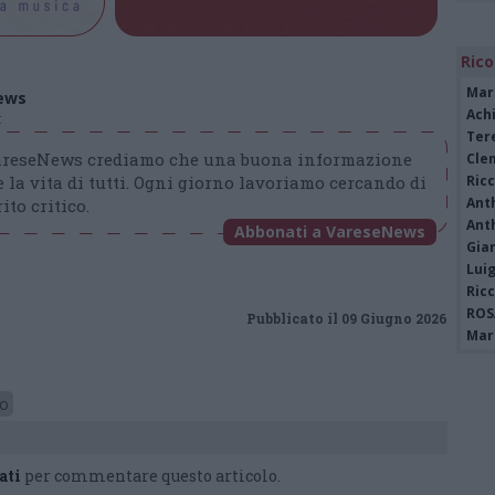
Rico
Mar
ews
Achi
t
Tere
VareseNews crediamo che una buona informazione
Cle
 la vita di tutti. Ogni giorno lavoriamo cercando di
Ric
Ant
ito critico.
Ant
Abbonati a VareseNews
Gia
Luig
Ric
ROS
Pubblicato il 09 Giugno 2026
Mari
vo
ati
per commentare questo articolo.