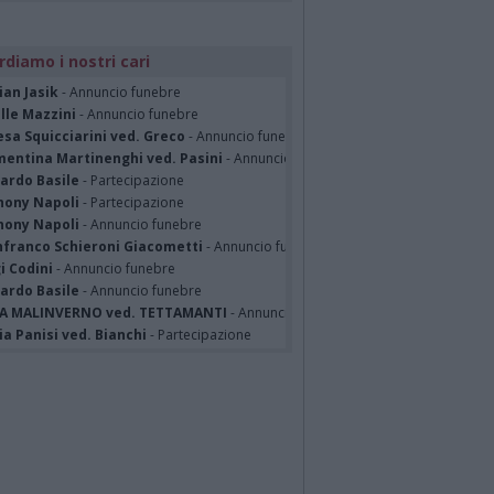
rdiamo i nostri cari
ian Jasik
- Annuncio funebre
lle Mazzini
- Annuncio funebre
sa Squicciarini ved. Greco
- Annuncio funebre
mentina Martinenghi ved. Pasini
- Annuncio funebre
cardo Basile
- Partecipazione
hony Napoli
- Partecipazione
hony Napoli
- Annuncio funebre
nfranco Schieroni Giacometti
- Annuncio funebre
i Codini
- Annuncio funebre
cardo Basile
- Annuncio funebre
A MALINVERNO ved. TETTAMANTI
- Annuncio funebre
a Panisi ved. Bianchi
- Partecipazione