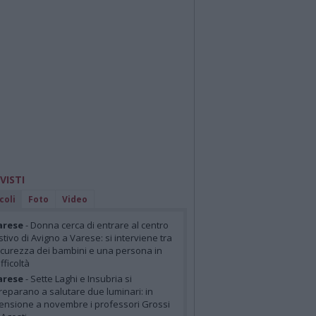
 VISTI
coli
Foto
Video
arese
- Donna cerca di entrare al centro
stivo di Avigno a Varese: si interviene tra
icurezza dei bambini e una persona in
ifficoltà
arese
- Sette Laghi e Insubria si
reparano a salutare due luminari: in
ensione a novembre i professori Grossi