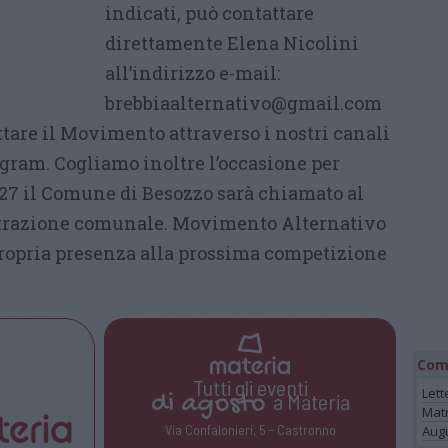
indicati, può contattare
direttamente Elena Nicolini
all’indirizzo e-mail:
brebbiaalternativo@gmail.com
tare il Movimento attraverso i nostri canali
agram. Cogliamo inoltre l’occasione per
27 il Comune di Besozzo sarà chiamato al
trazione comunale. Movimento Alternativo
propria presenza alla prossima competizione
Com
Tutti gli eventi
Lett
di
agosto
a Materia
Mat
Via Confalonieri, 5 - Castronno
Augu