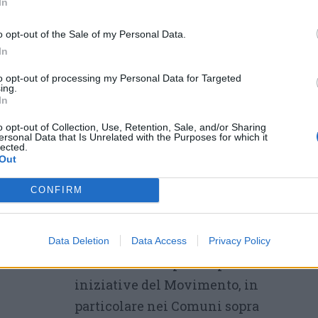
In
o con dedizione per rafforzare la presenza e il
o opt-out of the Sale of my Personal Data.
nto sul territorio affidatomi. Sarà mia cura
In
, coerenza e spirito di servizio, nella
to opt-out of processing my Personal Data for Targeted
ni nomina rappresenta prima di tutto un
ing.
In
onorare con i fatti e con il lavoro quotidiano
. Rinnovo il mio impegno verso i valori e gli
o opt-out of Collection, Use, Retention, Sale, and/or Sharing
ersonal Data that Is Unrelated with the Purposes for which it
o, certa che insieme potremo costruire un
lected.
Out
 partecipazione sempre più ampio e radicato
ocali».
CONFIRM
Conclude
Marco Gasparini
:
«Chiunque desideri ricevere
Data Deletion
Data Access
Privacy Policy
informazioni o partecipare alle
iniziative del Movimento, in
particolare nei Comuni sopra