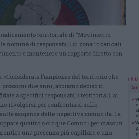
i radicamento territoriale di “Movimento
 la nomina di responsabili di zona incaricati
vimento e mantenere un rapporto diretto con
: «Considerata l’ampiezza del territorio che
I PIÙ
 prossimi due anni, abbiamo deciso di
Arti
idate a specifici responsabili territoriali, ai
»
V
nno rivolgersi per confrontarsi sulle
e
s
sulle esigenze delle rispettive comunità. La
d
gruppare quattro o cinque Comuni per ciascun
»
V
p
arantire una presenza più capillare e una
p