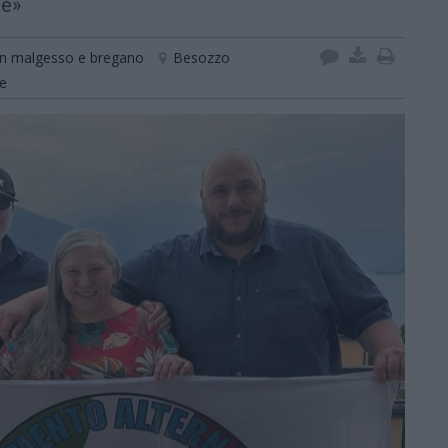
re»
on malgesso e bregano
Besozzo
e