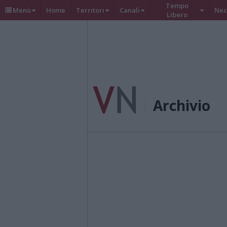
Tempo
Menù
Home
Territori
Canali
Nec
Libero
Archivio