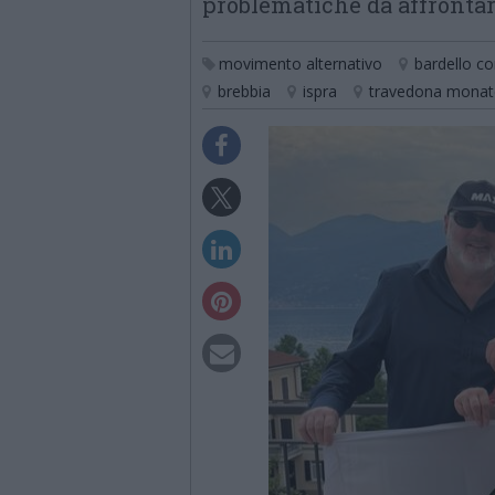
problematiche da affronta
movimento alternativo
bardello c
brebbia
ispra
travedona monat