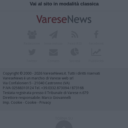
Vai al sito in modalità classica
Redazione
Invia notizia
Feed RSS
Facebook
Twitter
Contatti
Società
Pubblicità
Copyright © 2000 - 2026 VareseNews.it. Tutti i diritti riservati
VareseNews è un marchio di Varese web srl
Via Confalonieri 5 - 21040 Castronno (VA)
P.IVA 02588310124 Tel. +39.0332.873094 / 873168
Testata registrata presso il Tribunale di Varese n.679
Direttore responsabile: Marco Giovannelli
Imp. Cookie
-
Cookie
-
Privacy
TORNA SU