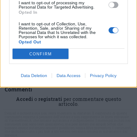
I want to opt-out of processing my
Personal Data for Targeted Advertising.
Opted In
I want to opt-out of Collection, Use,
Retention, Sale, and/or Sharing of my
ADV
Personal Data that Is Unrelated with the
Purposes for which it was collected.
Opted Out
CONFIRM
Data Deletion
Data Access
Privacy Policy
Commenti
Accedi
o
registrati
per commentare questo
articolo.
L'email è richiesta ma non verrà mostrata ai visitatori. Il contenuto di questo
commento esprime il pensiero dell'autore e non rappresenta la linea editoriale
di VareseNews.it, che rimane autonoma e indipendente. I messaggi inclusi nei
commenti non sono testi giornalistici, ma post inviati dai singoli lettori che
possono essere automaticamente pubblicati senza filtro preventivo. I commenti
che includano uno o più link a siti esterni verranno rimossi in automatico dal
sistema.