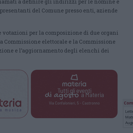
amati a definire gli indirizzi per le nomine e
ppresentanti del Comune presso enti, aziende
le votazioni per la composizione di due organi
la Commissione elettorale e la Commissione
ione e l’aggiornamento degli elenchi dei
Tutti gli eventi
di
agosto
a Materia
Com
Via Confalonieri, 5 - Castronno
Lett
Mat
Augu