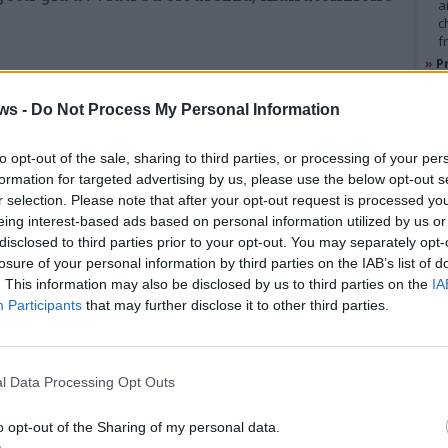
a
c
f
»
Pr
a in consiglio
e
l
ws -
Do Not Process My Personal Information
»
M
tadina si apriranno, come di rito, con
e
glio e la convalida degli eletti alla carica di
l
to opt-out of the sale, sharing to third parties, or processing of your per
formation for targeted advertising by us, please use the below opt-out s
Il primissimo scoglio politico e burocratico
r selection. Please note that after your opt-out request is processed y
GAL
ell’ordine del giorno: l’aula sarà infatti
eing interest-based ads based on personal information utilized by us or
rrogazione del consigliere comunale Mirko
disclosed to third parties prior to your opt-out. You may separately opt-
losure of your personal information by third parties on the IAB’s list of
tato rinuncia ufficiale alla carica
. Durante
. This information may also be disclosed by us to third parties on the
IA
nno le condizioni di incandidabilità,
Participants
that may further disclose it to other third parties.
patibilità del consigliere subentrante che
sui banchi della maggioranza.
l Data Processing Opt Outs
Subito dopo si passerà ai
I funerali di Federico Venco
o opt-out of the Sharing of my personal data.
momenti più solenni e politici