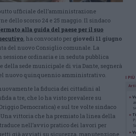
ebutto ufficiale dell’amministrazione
e dello scorso 24 e 25 maggio. Il sindaco
ermato alla guida del paese per il suo
secutivo
, ha convocato per
giovedì 11 giugno
uta del nuovo Consiglio comunale. La
in sessione ordinaria e in seduta pubblica
re della sede municipale di via Dante, segnerà
del nuovo quinquennio amministrativo.
I PIÙ
Arti
nuovamente la fiducia dei cittadini al
fida a tre, che lo ha visto prevalere su
»
V
a
Origgio Democratica) e sul tre volte sindaco
s
»
Ti
Una vittoria che ha premiato la linea della
P
 traduce nell’avvio pratico dei lavori per
S
»
V
ogetti già avviati su sicurezza, manutenzione