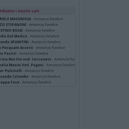
rdiamo i nostri cari
RIELE MASSINISSA
- Annuncio funebre
ZO STEFANONI
- Annuncio funebre
STINO BOSSI
- Annuncio funebre
udio Dal Medico
- Annuncio funebre
ondo SPIANTINI
- Annuncio funebre
o Pasquale Assetti
- Annuncio funebre
o Pacitti
- Annuncio funebre
erina Martini ved. Cecconato
- Annuncio funebre
nelia Masini Ved. Pagani
- Annuncio funebre
er Pulsinelli
- Annuncio funebre
ssando Colombo
- Annuncio funebre
seppe Fava
- Annuncio funebre