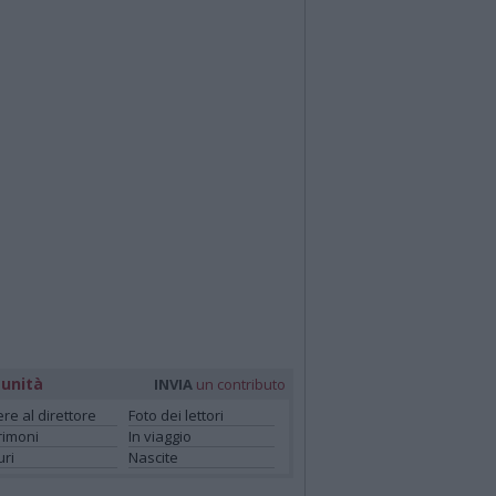
unità
INVIA
un contributo
ere al direttore
Foto dei lettori
rimoni
In viaggio
ri
Nascite