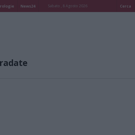
rologie
News24
Sabato , 8 Agosto 2026
Cerca
radate