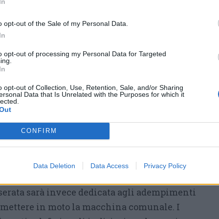
In
della serata:
il giuramento del
o opt-out of the Sale of my Personal Data.
sindaco Evasio Regnicoli e la
In
successiva comunicazione
ufficiale dei componenti della
to opt-out of processing my Personal Data for Targeted
ing.
nuova Giunta Comunale
, la
In
squadra di assessori che
o opt-out of Collection, Use, Retention, Sale, and/or Sharing
ersonal Data that Is Unrelated with the Purposes for which it
affiancherà il primo cittadino nel
lected.
Out
onsiglio prenderà inoltre atto della
i vari gruppi consiliari e dei rispettivi
CONFIRM
Data Deletion
Data Access
Privacy Policy
 le linee guida
 serata sarà invece dedicata agli adempimenti
rimettere in moto la macchina comunale. I