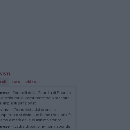
 VISTI
coli
Foto
Video
arese
- Controlli della Guardia di Finanza
i distributori di carburante nel Varesotto:
ei impianti sanzionati
cino
- Il Ticino visto dal drone: al
anperduto si divide un fiume che non c’è.
iamo a metà del suo minimo storico
arese
- «Ladra di bambini» non risponde