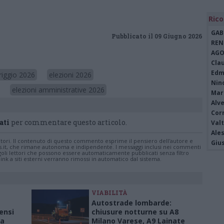
Rico
GAB
Pubblicato il 09 Giugno 2026
REN
AGO
Cla
Edm
riggio 2026
elezioni 2026
Nin
elezioni amministrative 2026
Mari
Alv
Cor
ati
per commentare questo articolo.
Valt
Ale
tatori. Il contenuto di questo commento esprime il pensiero dell'autore e
Giu
s.it, che rimane autonoma e indipendente. I messaggi inclusi nei commenti
ingoli lettori che possono essere automaticamente pubblicati senza filtro
nk a siti esterni verranno rimossi in automatico dal sistema.
VIABILITÀ
Autostrade lombarde:
sensi
chiusure notturne su A8
ia
Milano Varese, A9 Lainate