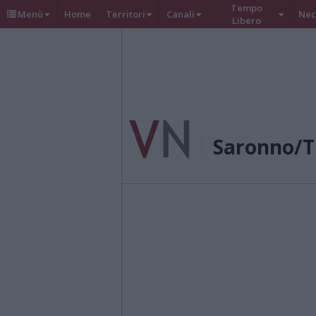
Tempo
Menù
Home
Territori
Canali
Nec
Libero
Saronno/T