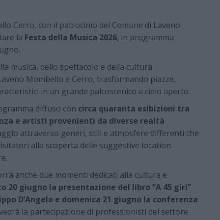
o Cerro, con il patrocinio del Comune di Laveno
tare la
Festa della Musica 2026
, in programma
iugno.
la musica, dello spettacolo e della cultura
i Laveno Mombello e Cerro, trasformando piazze,
aratteristici in un grande palcoscenico a cielo aperto.
programma diffuso con
circa quaranta esibizioni tra
anza e artisti provenienti da diverse realtà
ggio attraverso generi, stili e atmosfere differenti che
sitatori alla scoperta delle suggestive location
e.
rrà anche due momenti dedicati alla cultura e
to 20 giugno la presentazione del libro “A 45 giri”
ilippo D’Angelo e domenica 21 giugno la conferenza
vedrà la partecipazione di professionisti del settore