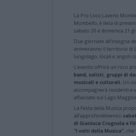
La Pro Loco Laveno Mombell
Mombello, è lieta di presen
sabato 20 e domenica 21 g
Due giornate all’insegna del
animeranno il territorio d
lungolago, locali e angoli c
L’evento offrirà un ricco 
band, solisti, gruppi di d
musicali e culturali.
Un via
accompagnerà residenti e vi
affacciate sul Lago Maggior
La Festa della Musica propo
all’approfondimento
: saba
di Gianluca Crugnola e F
“I volti della Musica”,
che 