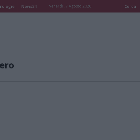
rologie
News24
Venerdi , 7 Agosto 2026
Cerca
ero