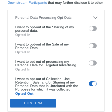
Downstream Participants
that may further disclose it to other
third parties.
ADV
Personal Data Processing Opt Outs
I want to opt-out of the Sharing of my
personal data.
Opted In
I want to opt-out of the Sale of my
Personal Data.
Opted In
Commenti
I want to opt-out of processing my
Accedi
o
registrati
per commentare questo
Personal Data for Targeted Advertising.
articolo.
Opted In
L'email è richiesta ma non verrà mostrata ai visitatori. Il contenuto di questo
I want to opt-out of Collection, Use,
commento esprime il pensiero dell'autore e non rappresenta la linea editoriale
Retention, Sale, and/or Sharing of my
di VareseNews.it, che rimane autonoma e indipendente. I messaggi inclusi nei
commenti non sono testi giornalistici, ma post inviati dai singoli lettori che
Personal Data that Is Unrelated with the
possono essere automaticamente pubblicati senza filtro preventivo. I commenti
Purposes for which it was collected.
che includano uno o più link a siti esterni verranno rimossi in automatico dal
Opted Out
sistema.
CONFIRM