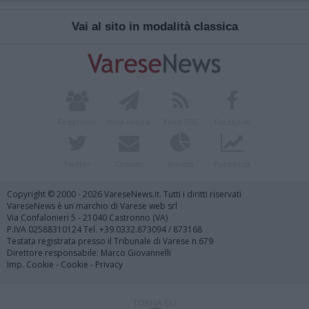
Vai al sito in modalità classica
Redazione
Invia notizia
Feed RSS
Facebook
Twitter
Contatti
Società
Pubblicità
Copyright © 2000 - 2026 VareseNews.it. Tutti i diritti riservati
VareseNews è un marchio di Varese web srl
Via Confalonieri 5 - 21040 Castronno (VA)
P.IVA 02588310124 Tel. +39.0332.873094 / 873168
Testata registrata presso il Tribunale di Varese n.679
Direttore responsabile: Marco Giovannelli
Imp. Cookie
-
Cookie
-
Privacy
TORNA SU