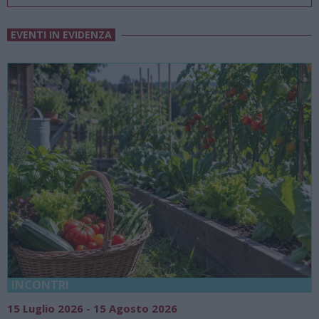
EVENTI IN EVIDENZA
18 Luglio 2026 - 15 Agosto 2026
0
Vivi l’estate a Villa Fogazzaro Roi. Tra