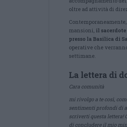
accompagnamento della f
oltre ad attività di dir
Contemporaneamente, p
mansioni,
il sacerdote
presso la Basilica di S
operative che verranno
settimane.
La lettera di 
Cara comunità
mi rivolgo a te così, co
sentimenti profondi di af
scriverti questa lettera!
di concludere il mio mini