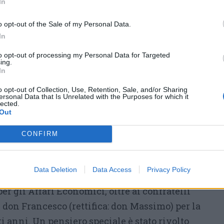
In
«La decisione di concludere
anzitempo questo mio servizio a
o opt-out of the Sale of my Personal Data.
Sesto Calende nasce dalla lucida
In
e sofferta consapevolezza che
to opt-out of processing my Personal Data for Targeted
persistono dei “nodi” complessi
ing.
In
di vario genere, di fronte ai quali
o opt-out of Collection, Use, Retention, Sale, and/or Sharing
miei limiti e le mie stanchezze; e che hanno
ersonal Data that Is Unrelated with the Purposes for which it
lected.
 salute e i miei equilibri personali,
Out
hiedo perdono per la delusione e il disagio
CONFIRM
ne porta con sé; rappresenta il motivo più
io interiore».
Data Deletion
Data Access
Privacy Policy
 profonda gratitudine ai laici, alla segreteria,
per gli Affari Economici, oltre ai confratelli
 don Francesco (rettifica: don Massimo) per la
i anni. Un pensiero speciale è stato rivolto