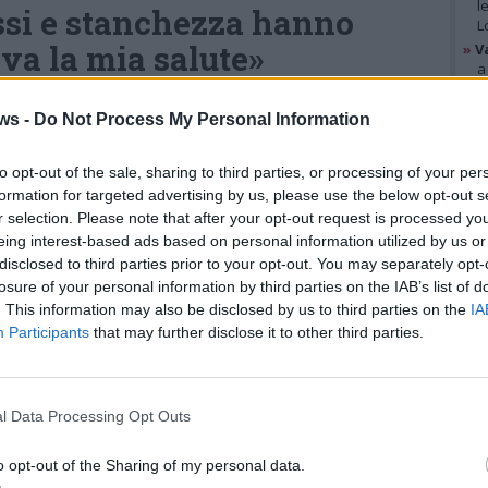
l
si e stanchezza hanno
L
va la mia salute»
»
V
a
B
 Ticino dopo un anno trascorso a
»
V
ws -
Do Not Process My Personal Information
p
 cui conserva una profonda nostalgia e per le
p
sprime vivo dolore –, don Luciano ha
e
to opt-out of the sale, sharing to third parties, or processing of your per
formation for targeted advertising by us, please use the below opt-out s
 suo mandato, iniziato ufficialmente con
r selection. Please note that after your opt-out request is processed y
GAL
 2023. Un periodo intenso, speso sul fronte
eing interest-based ads based on personal information utilized by us or
 della gestione ordinaria e straordinaria
disclosed to third parties prior to your opt-out. You may separately opt-
losure of your personal information by third parties on the IAB’s list of
l’avvio dell’iter progettuale per il restauro
. This information may also be disclosed by us to third parties on the
IA
rnardino.
Participants
that may further disclose it to other third parties.
Il parroco non ha nascosto le
ragioni che lo hanno spinto a
l Data Processing Opt Outs
fare un passo indietro:
o opt-out of the Sharing of my personal data.