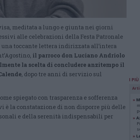
sa, meditata a lungo e giunta nei giorni
ivi alle celebrazioni della Festa Patronale
una toccante lettera indirizzata all’intera
nt’Agostino,
il parroco don Luciano Andriolo
lmente la scelta di concludere anzitempo il
 Calende
, dopo tre anni di servizio sul
I PIÙ
Arti
 come spiegato con trasparenza e sofferenza
»
Mi
m
 vi è la constatazione di non disporre più delle
p
onali e della serenità indispensabili per
»
A
P
s
»
L