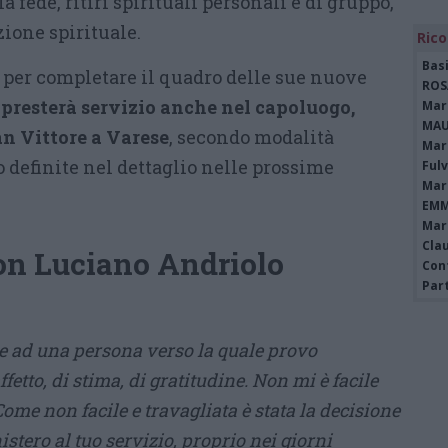
ede, ritiri spirituali personali e di gruppo,
ezione spirituale.
Rico
Bas
er completare il quadro delle sue nuove
ROS
 presterà servizio anche nel capoluogo,
Mari
MAU
an Vittore a Varese
, secondo modalità
Mari
 definite nel dettaglio nelle prossime
Fulv
Mari
EMM
Mari
Clau
don Luciano Andriolo
Con
Par
me ad una persona verso la quale provo
fetto, di stima, di gratitudine. Non mi è facile
 Come non facile e travagliata è stata la decisione
stero al tuo servizio, proprio nei giorni