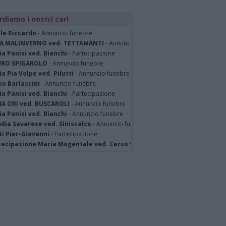
rdiamo i nostri cari
ile Riccardo
- Annuncio funebre
A MALINVERNO ved. TETTAMANTI
- Annuncio funebre
a Panisi ved. Bianchi
- Partecipazione
RO SPIGAROLO
- Annuncio funebre
a Pia Volpe ved. Pilutti
- Annuncio funebre
io Barlascini
- Annuncio funebre
a Panisi ved. Bianchi
- Partecipazione
A ORI ved. BUSCAROLI
- Annuncio funebre
a Panisi ved. Bianchi
- Annuncio funebre
dia Savarese ved. Siniscalco
- Annuncio funebre
ti Pier-Giovanni
- Partecipazione
tecipazione Maria Mogentale ved. Cervo Varese
- Partecipazione