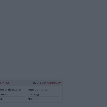
unità
INVIA
un contributo
ere al direttore
Foto dei lettori
rimoni
In viaggio
ri
Nascite