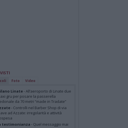
 VISTI
coli
Foto
Video
lano Linate
- All’aeroporto di Linate due
axi gru per posare la passerella
edonale da 70 metri “made in Tradate”
zzate
- Controlli nel Barber Shop di via
iave ad Azzate: irregolarità e attività
ospesa
a testimonianza
- Quel messaggio mai