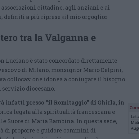
le associazioni cittadine, agli anziani e ai
definiti a più riprese «il mio orgoglio».
stero tra la Valganna e
don Luciano è stato concordato direttamente
ivescovo di Milano, monsignor Mario Delpini,
a collocazione idonea a coniugare il bisogno
 servizio diocesano.
rà infatti presso “il Romitaggio” di Ghirla, in
Com
torica legata alla spiritualità francescana e
Lett
lle Suore di Maria Bambina. In questa sede,
Mat
Augu
à di proporre e guidare cammini di