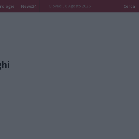
rologie
News24
Giovedi , 6 Agosto 2026
Cerca
ghi