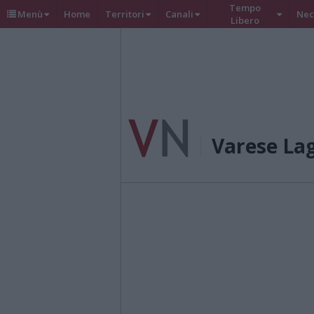
Tempo
Menù
Home
Territori
Canali
Nec
Libero
Varese La