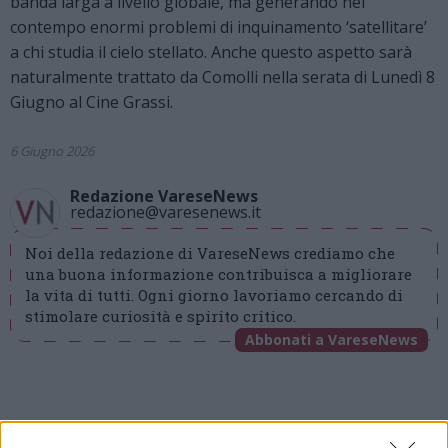
banda larga a livello globale, ma generando nel
contempo enormi problemi di inquinamento ‘satellitare’
a chi studia il cielo stellato. Anche questo aspetto sarà
naturalmente trattato da Comolli nella serata di Lunedì 8
Giugno al Cine Grassi.
6 Giugno 2026
Redazione VareseNews
redazione@varesenews.it
Noi della redazione di VareseNews crediamo che
una buona informazione contribuisca a migliorare
la vita di tutti. Ogni giorno lavoriamo cercando di
stimolare curiosità e spirito critico.
Abbonati a VareseNews
gat tradate
space x
spazio
weekend