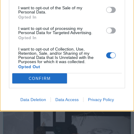
I want to opt-out of the Sale of my
Personal Data.
Opted In
I want to opt-out of processing my
Tutti gli eventi
Personal Data for Targeted Advertising.
di
agosto
a Materia
Opted In
Via Confalonieri, 5 - Castronno
I want to opt-out of Collection, Use,
Retention, Sale, and/or Sharing of my
Personal Data that Is Unrelated with the
Purposes for which it was collected.
Opted Out
POTREBBERO INTERESSARTI ANCHE
CONFIRM
Data Deletion
Data Access
Privacy Policy