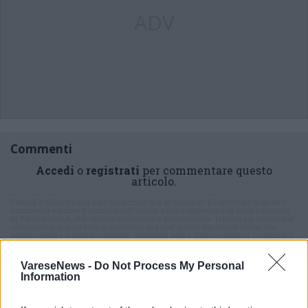
ADV
Commenti
Accedi
o
registrati
per commentare questo
articolo.
L'email è richiesta ma non verrà mostrata ai visitatori. Il contenuto di questo
commento esprime il pensiero dell'autore e non rappresenta la linea editoriale
di VareseNews.it, che rimane autonoma e indipendente. I messaggi inclusi nei
commenti non sono testi giornalistici, ma post inviati dai singoli lettori che
possono essere automaticamente pubblicati senza filtro preventivo. I commenti
che includano uno o più link a siti esterni verranno rimossi in automatico dal
sistema.
VareseNews -
Do Not Process My Personal
Information