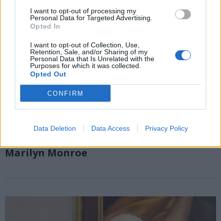
I want to opt-out of processing my
Personal Data for Targeted Advertising.
Opted In
I want to opt-out of Collection, Use,
Retention, Sale, and/or Sharing of my
Personal Data that Is Unrelated with the
Purposes for which it was collected.
Opted Out
CONFIRM
VARESE
A Villa Toeplitz torna la “Notte dei
Data Deletion
Data Access
Privacy Policy
Poeti”: la 39esima edizione celebra
Marilyn Monroe