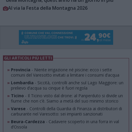
della Montagna, quest’anno ha un giorno in più
Al via la Festa della Montagna 2026
GLI ARTICOLI PIÙ LETTI
»
Provincia
- Niente irrigazione né piscine: ecco i sette
comuni del Varesotto invitati a limitare i consumi d’acqua
»
Lombardia
- Siccità, controlli anche sul Lago Maggiore: un
prelievo d’acqua su cinque è fuori regola
»
Ticino
- Il Ticino visto dal drone: al Panperduto si divide un
fiume che non c’è. Siamo a metà del suo minimo storico
»
Varese
- Controlli della Guardia di Finanza ai distributori di
carburante nel Varesotto: sei impianti sanzionati
»
Beura-Cardezza
- Cadavere scoperto in una forra in val
d’Ossola