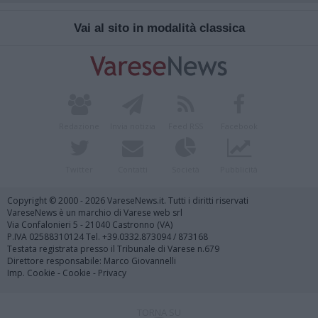
Vai al sito in modalità classica
Redazione
Invia notizia
Feed RSS
Facebook
Twitter
Contatti
Società
Pubblicità
Copyright © 2000 - 2026 VareseNews.it. Tutti i diritti riservati
VareseNews è un marchio di Varese web srl
Via Confalonieri 5 - 21040 Castronno (VA)
P.IVA 02588310124 Tel. +39.0332.873094 / 873168
Testata registrata presso il Tribunale di Varese n.679
Direttore responsabile: Marco Giovannelli
Imp. Cookie
-
Cookie
-
Privacy
TORNA SU