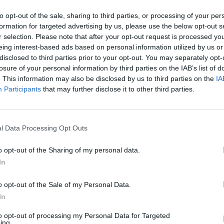
soltanto una manifestazione sportiva. Per tutta la
merà in un vero e proprio villaggio della festa, con
to opt-out of the sale, sharing to third parties, or processing of your per
formation for targeted advertising by us, please use the below opt-out s
pazi dedicati all’intrattenimento e attività pensate per
r selection. Please note that after your opt-out request is processed y
o è quello di creare un’occasione di aggregazione
eing interest-based ads based on personal information utilized by us or
 lo sport come strumento di inclusione e socialità.
disclosed to third parties prior to your opt-out. You may separately opt-
losure of your personal information by third parties on the IAB’s list of
ive dell’edizione 2026 spicca la collaborazione con
LILT
. This information may also be disclosed by us to third parties on the
IA
tazione sarà infatti presente il Camper della
Participants
that may further disclose it to other third parties.
ite dermatologiche gratuite con l’obiettivo di
ull’importanza della prevenzione e della diagnosi
l Data Processing Opt Outs
 inoltre previsto un momento speciale dedicato alla
dizione del torneo, un traguardo che testimonia la
o opt-out of the Sharing of my personal data.
In
festazione e il forte legame costruito negli anni con il
le.
o opt-out of the Sale of my Personal Data.
à un grande aperitivo accompagnato da DJ set,
In
sieme atleti, volontari, sponsor e tutti coloro che
to opt-out of processing my Personal Data for Targeted
o dell’iniziativa.
ing.