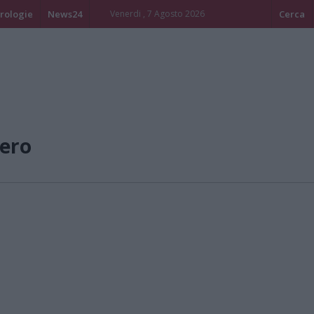
rologie
News24
Venerdi , 7 Agosto 2026
Cerca
ero