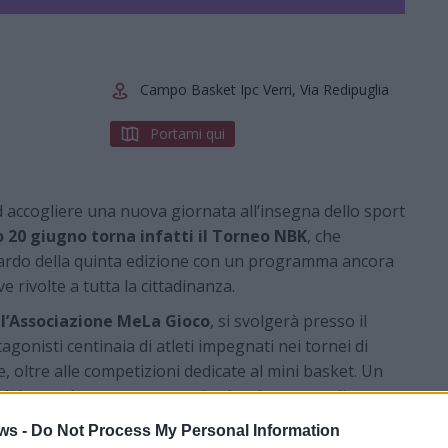
Campo Basket Ipc Verri, Via Redipuglia
Portami qui
 accogliere una nuova giornata all’insegna dello sport
 20 giugno torna infatti il Torneo NBK
, che
uardo della quinta edizione con un programma ancora
ive rivolte a tutta la cittadinanza.
ll’Associazione MeLa Gioco
, si svolgerà presso il
gonisti centinaia di atleti impegnati nei tornei di
, oltre alle competizioni dedicate al mini basket. Un
dato nel panorama sportivo locale, capace di
tori, famiglie e appassionati.
ws -
Do Not Process My Personal Information