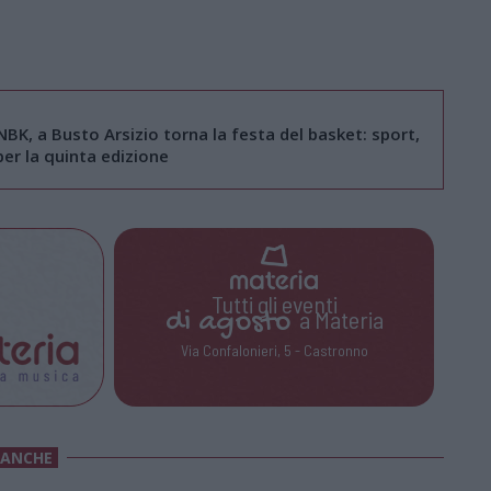
BK, a Busto Arsizio torna la festa del basket: sport,
er la quinta edizione
Tutti gli eventi
di
agosto
a Materia
Via Confalonieri, 5 - Castronno
 ANCHE