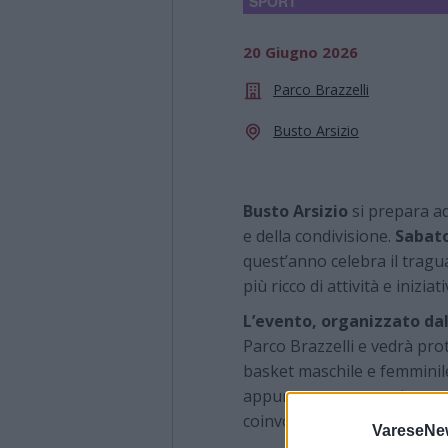
SPORT
20 Giugno 2026
Parco Brazzelli
Busto Arsizio
Busto Arsizio
si prepara ad
e della condivisione.
Sabato
quest’anno celebra il trag
più ricco di attività e iniziat
L’evento, organizzato da
Parco Brazzelli
e vedrà prota
basket maschile e femminile
appuntamento ormai consoli
coinvolgere ogni anno gioca
VareseNe