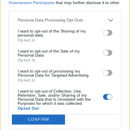
Downstream Participants
that may further disclose it to other
third parties.
Personal Data Processing Opt Outs
I want to opt-out of the Sharing of my
personal data.
Opted In
I want to opt-out of the Sale of my
Personal Data.
LETTERA AL DIRETTORE
Opted In
«Non chiediamo streghe da bruciare,
solo di camminare sicure con i nostri
I want to opt-out of processing my
Personal Data for Targeted Advertising.
figli»
Opted In
I want to opt-out of Collection, Use,
Retention, Sale, and/or Sharing of my
Personal Data that Is Unrelated with the
Purposes for which it was collected.
Opted Out
CONFIRM