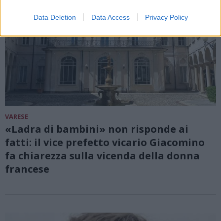
Data Deletion
Data Access
Privacy Policy
VARESE
«Ladra di bambini» non risponde ai
fatti: il vice prefetto vicario Giacomino
fa chiarezza sulla vicenda della donna
francese