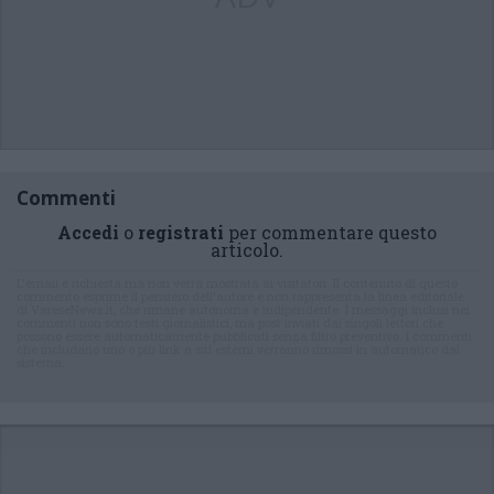
Commenti
Accedi
o
registrati
per commentare questo
articolo.
L'email è richiesta ma non verrà mostrata ai visitatori. Il contenuto di questo
commento esprime il pensiero dell'autore e non rappresenta la linea editoriale
di VareseNews.it, che rimane autonoma e indipendente. I messaggi inclusi nei
commenti non sono testi giornalistici, ma post inviati dai singoli lettori che
possono essere automaticamente pubblicati senza filtro preventivo. I commenti
che includano uno o più link a siti esterni verranno rimossi in automatico dal
sistema.