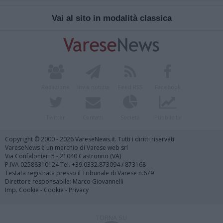
Vai al sito in modalità classica
Redazione
Invia notizia
Feed RSS
Facebook
Twitter
Contatti
Società
Pubblicità
Copyright © 2000 - 2026 VareseNews.it. Tutti i diritti riservati
VareseNews è un marchio di Varese web srl
Via Confalonieri 5 - 21040 Castronno (VA)
P.IVA 02588310124 Tel. +39.0332.873094 / 873168
Testata registrata presso il Tribunale di Varese n.679
Direttore responsabile: Marco Giovannelli
Imp. Cookie
-
Cookie
-
Privacy
TORNA SU