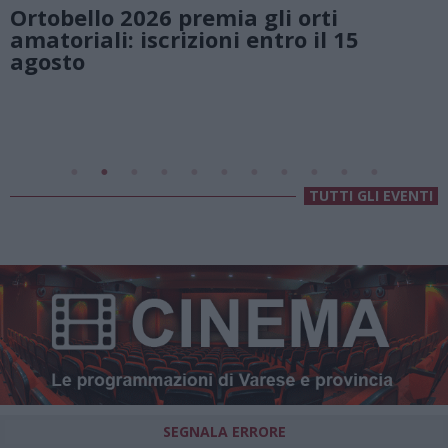
rti
natura e atmosfere senza t
 il 15
Lago di Lugano
Valsolda
Villa Fogazzaro Roi
TUTTI GLI EVENTI
SEGNALA ERRORE