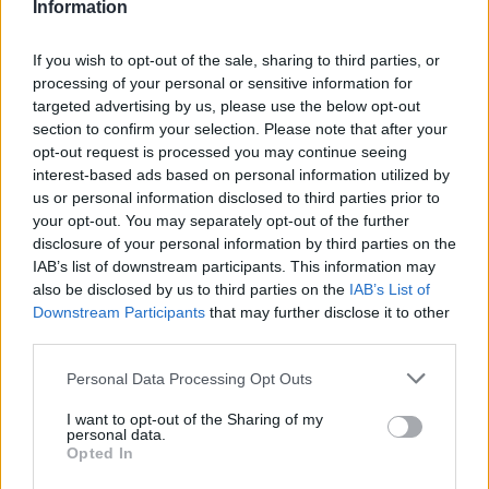
Information
ADV
If you wish to opt-out of the sale, sharing to third parties, or
processing of your personal or sensitive information for
targeted advertising by us, please use the below opt-out
section to confirm your selection. Please note that after your
opt-out request is processed you may continue seeing
interest-based ads based on personal information utilized by
us or personal information disclosed to third parties prior to
your opt-out. You may separately opt-out of the further
disclosure of your personal information by third parties on the
IAB’s list of downstream participants. This information may
Commenti
also be disclosed by us to third parties on the
IAB’s List of
Accedi
o
registrati
per commentare questo
Downstream Participants
that may further disclose it to other
articolo.
third parties.
L'email è richiesta ma non verrà mostrata ai visitatori. Il contenuto di questo
commento esprime il pensiero dell'autore e non rappresenta la linea editoriale
Personal Data Processing Opt Outs
di VareseNews.it, che rimane autonoma e indipendente. I messaggi inclusi nei
commenti non sono testi giornalistici, ma post inviati dai singoli lettori che
possono essere automaticamente pubblicati senza filtro preventivo. I commenti
I want to opt-out of the Sharing of my
che includano uno o più link a siti esterni verranno rimossi in automatico dal
personal data.
sistema.
Opted In