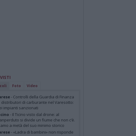
 VISTI
coli
Foto
Video
arese
- Controlli della Guardia di Finanza
i distributori di carburante nel Varesotto:
ei impianti sanzionati
cino
- Il Ticino visto dal drone: al
anperduto si divide un fiume che non c’è.
iamo a metà del suo minimo storico
arese
- «Ladra di bambini» non risponde