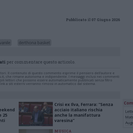
Pubblicato il 07 Giugno 2026
vanile
derthona basket
ati
per commentare questo articolo.
tatori. Il contenuto di questo commento esprime il pensiero dell'autore e
s.it, che rimane autonoma e indipendente. I messaggi inclusi nei commenti
ingoli lettori che possono essere automaticamente pubblicati senza filtro
nk a siti esterni verranno rimossi in automatico dal sistema.
Com
Crisi ex Ilva, Ferrara: “Senza
weekend
acciaio italiano rischia
Lett
e 25
anche la manifattura
Mat
nti
varesina”
Augu
MUSICA