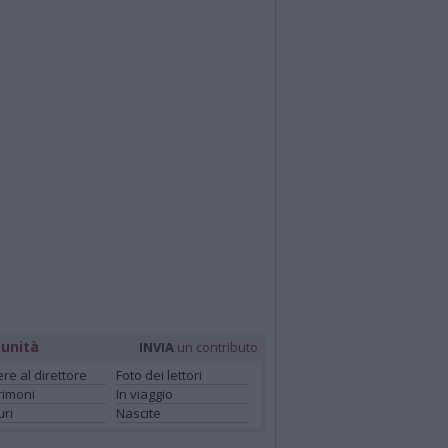
unità
INVIA
un contributo
ere al direttore
Foto dei lettori
rimoni
In viaggio
ri
Nascite