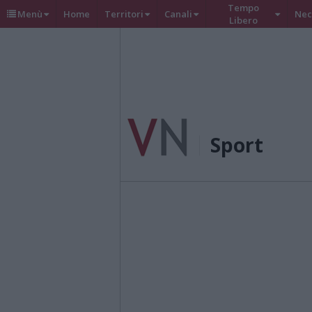
Tempo
Menù
Home
Territori
Canali
Nec
Libero
Sport