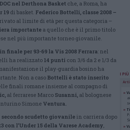
 DOC nel Derthona Basket
che, a Roma, ha
r 19
di basket.
Federico Bottelli, classe 2008 –
ivato al limite di età per questa categoria –
iera importante
a quello che è il primo titolo
ese nel più importante torneo giovanile.
in finale per 93-69 la Vis 2008 Ferrara
: nel
elli ha realizzato
14 punti
con 3/6 da 2 e 1/3 da
 manifestazione il play-guardia bosino ha
I PIÙ
rtante. Non a caso
Bottelli è stato inserito
Arti
lle finali romane insieme al compagno di
»
V
ic,
al ferrarese Marco
Susanni,
al bolognese
a
canturino Simone
Ventura.
s
»
Ti
P
l
secondo scudetto giovanile
in carriera dopo
S
23 con l’Under 15 della Varese Academy
,
»
V