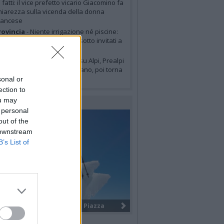
i fatti: il vice prefetto vicario Giacomino fa
hiarezza sulla vicenda della donna
rancese
ovincia
- Niente irrigazione né piscine:
cco i sette comuni del Varesotto invitati a
imitare i consumi d’acqua
eteo
- Temporali in arrivo su Alpi, Prealpi
 pianura: allerta gialla a Milano, poi torna
’alta pressione
sonal or
ection to
ou may
LERIE FOTOGRAFICHE
 personal
out of the
 downstream
B’s List of
I giovani volontari internazionali ...