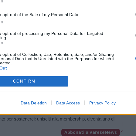
e e i figli l’hanno ricordata in ambito
In
orse di studio inserite nella Varese School
o opt-out of the Sale of my Personal Data.
ore d’oro.
In
to opt-out of processing my Personal Data for Targeted
ing.
In
Tutti gli eventi
di
agosto
a Materia
o opt-out of Collection, Use, Retention, Sale, and/or Sharing
ersonal Data that Is Unrelated with the Purposes for which it
lected.
Via Confalonieri, 5 - Castronno
Out
CONFIRM
enews.it
Data Deletion
Data Access
Privacy Policy
à editoriale, culturale e sociale fondamentale per il 
nto per sostenerci: unisciti alla membership, diventa uno di 
Abbonati a VareseNews