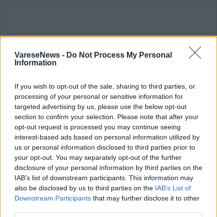
VareseNews -
Do Not Process My Personal
Commenti
Information
Accedi
o
registrati
per commentare questo
articolo.
If you wish to opt-out of the sale, sharing to third parties, or
L'email è richiesta ma non verrà mostrata ai visitatori. Il contenuto di questo
processing of your personal or sensitive information for
commento esprime il pensiero dell'autore e non rappresenta la linea editoriale
targeted advertising by us, please use the below opt-out
di VareseNews.it, che rimane autonoma e indipendente. I messaggi inclusi nei
commenti non sono testi giornalistici, ma post inviati dai singoli lettori che
section to confirm your selection. Please note that after your
possono essere automaticamente pubblicati senza filtro preventivo. I commenti
che includano uno o più link a siti esterni verranno rimossi in automatico dal
opt-out request is processed you may continue seeing
sistema.
interest-based ads based on personal information utilized by
us or personal information disclosed to third parties prior to
your opt-out. You may separately opt-out of the further
disclosure of your personal information by third parties on the
IAB’s list of downstream participants. This information may
also be disclosed by us to third parties on the
IAB’s List of
Downstream Participants
that may further disclose it to other
third parties.