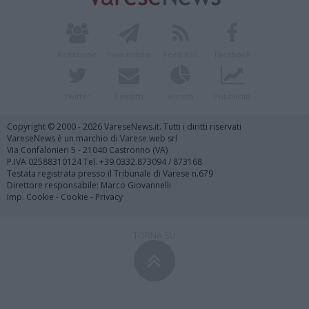
Redazione
Invia notizia
Feed RSS
Facebook
Twitter
Contatti
Società
Pubblicità
Copyright © 2000 - 2026 VareseNews.it. Tutti i diritti riservati
VareseNews è un marchio di Varese web srl
Via Confalonieri 5 - 21040 Castronno (VA)
P.IVA 02588310124 Tel. +39.0332.873094 / 873168
Testata registrata presso il Tribunale di Varese n.679
Direttore responsabile: Marco Giovannelli
Imp. Cookie
-
Cookie
-
Privacy
TORNA SU