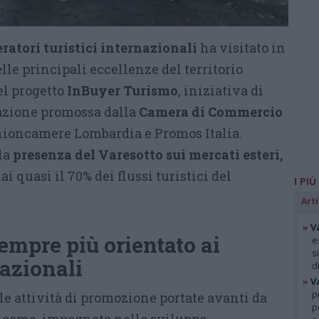
ratori turistici internazionali
ha visitato in
lle principali eccellenze del territorio
el progetto
InBuyer Turismo
, iniziativa di
zione promossa dalla
Camera di Commercio
ioncamere Lombardia e Promos Italia.
 la
presenza del Varesotto sui mercati esteri,
 quasi il 70% dei flussi turistici del
I PIÙ
Arti
»
V
sempre più orientato ai
e
s
azionali
d
»
V
p
lle attività di promozione portate avanti da
p