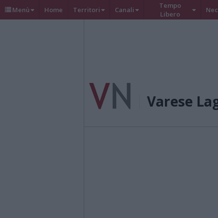
Tempo
Menù
Home
Territori
Canali
Nec
Libero
Varese La