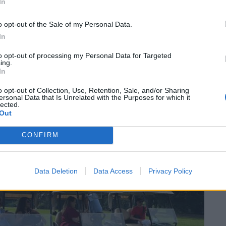
In
personalizzate, sostenibili e
orientate al turismo outdoor e
o opt-out of the Sale of my Personal Data.
culturale. Durante il soggiorno
In
tecipato a una visita del Golf Club di
to opt-out of processing my Personal Data for Targeted
ing.
otuto conoscere il sistema golfistico
In
n’esperienza diretta sul campo.
o opt-out of Collection, Use, Retention, Sale, and/or Sharing
ersonal Data that Is Unrelated with the Purposes for which it
lected.
Out
CONFIRM
Data Deletion
Data Access
Privacy Policy