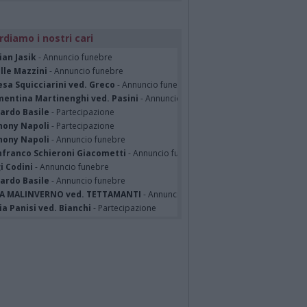
rdiamo i nostri cari
ian Jasik
- Annuncio funebre
lle Mazzini
- Annuncio funebre
sa Squicciarini ved. Greco
- Annuncio funebre
mentina Martinenghi ved. Pasini
- Annuncio funebre
cardo Basile
- Partecipazione
hony Napoli
- Partecipazione
hony Napoli
- Annuncio funebre
nfranco Schieroni Giacometti
- Annuncio funebre
i Codini
- Annuncio funebre
cardo Basile
- Annuncio funebre
A MALINVERNO ved. TETTAMANTI
- Annuncio funebre
a Panisi ved. Bianchi
- Partecipazione