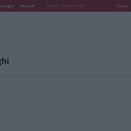
rologie
News24
Giovedi , 6 Agosto 2026
Cerca
ghi