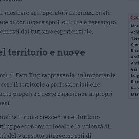
i mostrare agli operatori internazionali
Rico
pace di coniugare sport, cultura e paesaggio,
Mar
chiesti dal turismo esperienziale.
Achi
Tere
Cle
 territorio e nuove
Ric
Ant
Ant
Gia
ori, il Fam Trip rappresenta un’importante
Luig
Ric
ere il territorio a professionisti che
ROS
te proporre queste esperienze ai propri
Mari
aesi.
noltre il ruolo crescente del turismo
viluppo economico locale e la volontà di
tà del Varesotto attraverso reti di