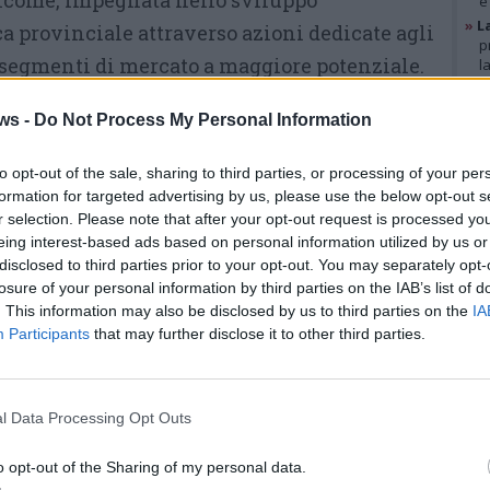
come, impegnata nello sviluppo
e
»
L
ica provinciale attraverso azioni dedicate agli
p
i segmenti di mercato a maggiore potenziale.
l
»
A
g
uyer Turismo, una delegazione composta da
ws -
Do Not Process My Personal Information
b
ti da Belgio, Francia, Slovenia, Olanda e Stati
»
V
i
to opt-out of the sale, sharing to third parties, or processing of your per
unità di conoscere da vicino alcune delle
p
formation for targeted advertising by us, please use the below opt-out s
ll’ambito di Varese Sport Commission, con
r selection. Please note that after your opt-out request is processed y
eing interest-based ads based on personal information utilized by us or
i prodotti legati al golf e al volo.
GAL
disclosed to third parties prior to your opt-out. You may separately opt-
losure of your personal information by third parties on the IAB’s list of
Dal golf di Luvinate
. This information may also be disclosed by us to third parties on the
IA
Participants
that may further disclose it to other third parties.
al volo a vela
Gli operatori selezionati
l Data Processing Opt Outs
rappresentano una clientela
interessata a esperienze
o opt-out of the Sharing of my personal data.