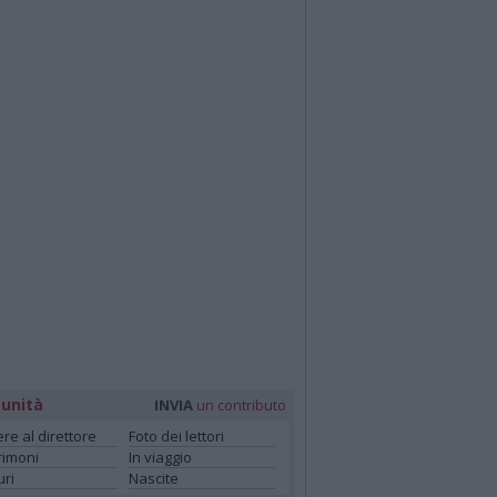
unità
INVIA
un contributo
ere al direttore
Foto dei lettori
rimoni
In viaggio
ri
Nascite