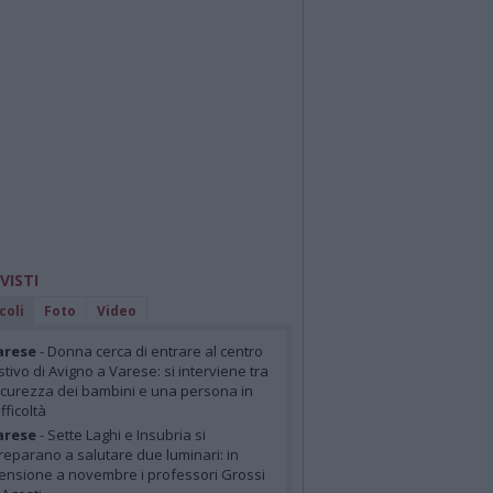
 VISTI
coli
Foto
Video
arese
- Donna cerca di entrare al centro
stivo di Avigno a Varese: si interviene tra
icurezza dei bambini e una persona in
ifficoltà
arese
- Sette Laghi e Insubria si
reparano a salutare due luminari: in
ensione a novembre i professori Grossi