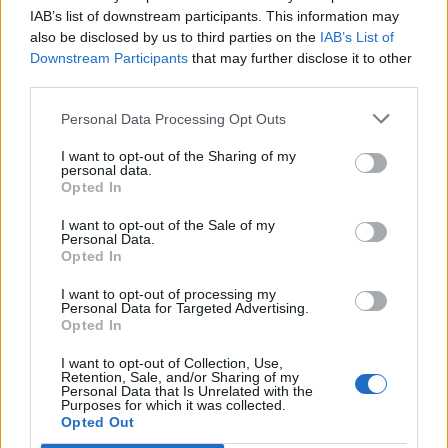
IAB’s list of downstream participants. This information may
also be disclosed by us to third parties on the
IAB’s List of
Downstream Participants
that may further disclose it to other
third parties.
Personal Data Processing Opt Outs
I want to opt-out of the Sharing of my
personal data.
Opted In
I want to opt-out of the Sale of my
Personal Data.
Opted In
CASTELLO CABIAGLIO
I want to opt-out of processing my
Taglio delle piante lungo la provinciale
Personal Data for Targeted Advertising.
Opted In
del Campo dei Fiori: da oggi chiude per
cinque giorni un tratto della SP45 fra
I want to opt-out of Collection, Use,
Retention, Sale, and/or Sharing of my
Castello Cabiaglio e Brinzio
Personal Data that Is Unrelated with the
Purposes for which it was collected.
Opted Out