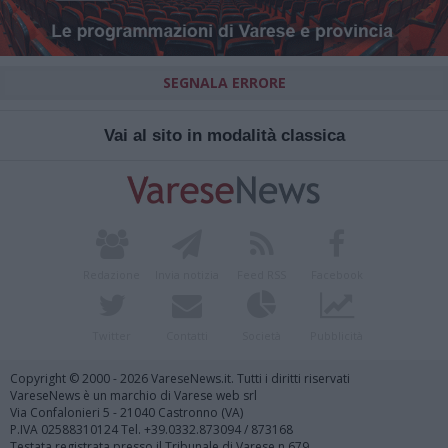
SEGNALA ERRORE
Vai al sito in modalità classica
Redazione
Invia notizia
Feed RSS
Facebook
Twitter
Contatti
Società
Pubblicità
Copyright © 2000 - 2026 VareseNews.it. Tutti i diritti riservati
VareseNews è un marchio di Varese web srl
Via Confalonieri 5 - 21040 Castronno (VA)
P.IVA 02588310124 Tel. +39.0332.873094 / 873168
Testata registrata presso il Tribunale di Varese n.679