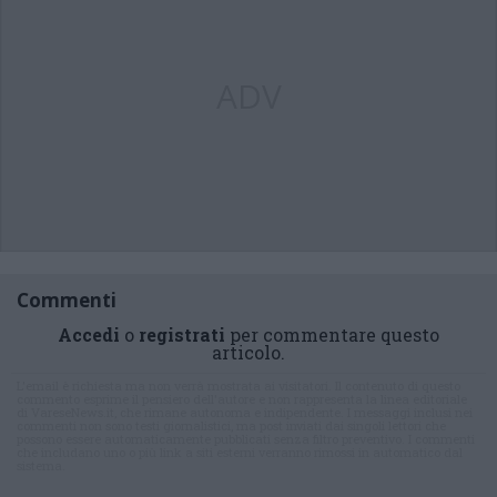
ADV
Commenti
Accedi
o
registrati
per commentare questo
articolo.
L'email è richiesta ma non verrà mostrata ai visitatori. Il contenuto di questo
commento esprime il pensiero dell'autore e non rappresenta la linea editoriale
di VareseNews.it, che rimane autonoma e indipendente. I messaggi inclusi nei
commenti non sono testi giornalistici, ma post inviati dai singoli lettori che
possono essere automaticamente pubblicati senza filtro preventivo. I commenti
che includano uno o più link a siti esterni verranno rimossi in automatico dal
sistema.