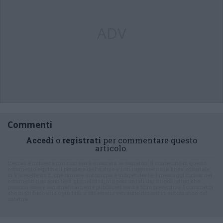
ADV
Commenti
Accedi
o
registrati
per commentare questo
articolo.
L'email è richiesta ma non verrà mostrata ai visitatori. Il contenuto di questo
commento esprime il pensiero dell'autore e non rappresenta la linea editoriale
di VareseNews.it, che rimane autonoma e indipendente. I messaggi inclusi nei
commenti non sono testi giornalistici, ma post inviati dai singoli lettori che
possono essere automaticamente pubblicati senza filtro preventivo. I commenti
che includano uno o più link a siti esterni verranno rimossi in automatico dal
sistema.