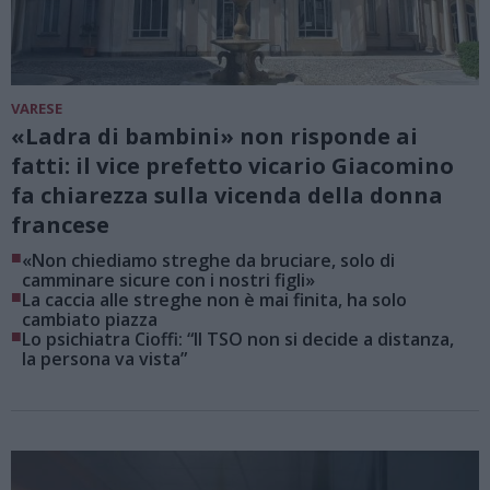
VARESE
«Ladra di bambini» non risponde ai
fatti: il vice prefetto vicario Giacomino
fa chiarezza sulla vicenda della donna
francese
■
«Non chiediamo streghe da bruciare, solo di
camminare sicure con i nostri figli»
■
La caccia alle streghe non è mai finita, ha solo
cambiato piazza
■
Lo psichiatra Cioffi: “Il TSO non si decide a distanza,
la persona va vista”