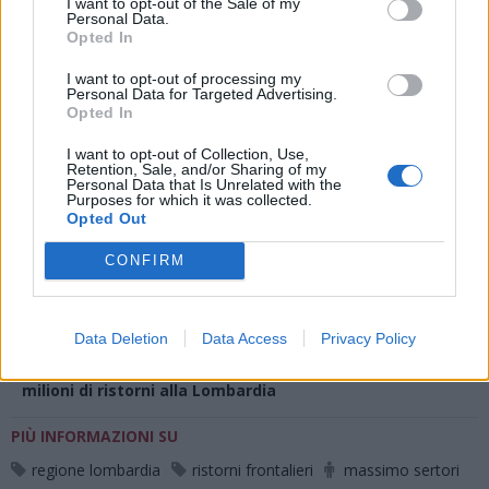
I want to opt-out of the Sale of my
Personal Data.
Opted In
Redazione VareseNews
I want to opt-out of processing my
redazione@varesenews.it
Personal Data for Targeted Advertising.
Opted In
Noi della redazione di VareseNews crediamo che
I want to opt-out of Collection, Use,
una buona informazione contribuisca a migliorare
Retention, Sale, and/or Sharing of my
la vita di tutti. Ogni giorno lavoriamo cercando di
Personal Data that Is Unrelated with the
Purposes for which it was collected.
stimolare curiosità e spirito critico.
Opted Out
Abbonati a VareseNews
CONFIRM
LEGGI ANCHE
LAVENA PONTE TRESA
L’appello dei Comuni di
frontiera: “Il Governo ci incontri con urgenza sui
Data Deletion
Data Access
Privacy Policy
ristorni”
BELLINZONA
Frontalieri: il Canton Ticino blocca oltre 50
milioni di ristorni alla Lombardia
PIÙ INFORMAZIONI SU
regione lombardia
ristorni frontalieri
massimo sertori