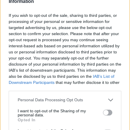
Information
sono molto diversi. Quindi questa norma
mira a mantenere un servizio sanitario di
If you wish to opt-out of the sale, sharing to third parties, or
qualità per tutti, che abitino da una parte o
processing of your personal or sensitive information for
targeted advertising by us, please use the below opt-out
dall’altra del confine».
section to confirm your selection. Please note that after your
opt-out request is processed you may continue seeing
interest-based ads based on personal information utilized by
us or personal information disclosed to third parties prior to
your opt-out. You may separately opt-out of the further
disclosure of your personal information by third parties on the
IAB’s list of downstream participants. This information may
also be disclosed by us to third parties on the
IAB’s List of
Downstream Participants
that may further disclose it to other
third parties.
Personal Data Processing Opt Outs
I want to opt-out of the Sharing of my
Tutti gli eventi
personal data.
di
agosto
a Materia
Opted In
Via Confalonieri, 5 - Castronno