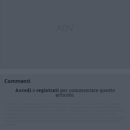
ADV
Commenti
Accedi
o
registrati
per commentare questo
articolo.
L'email è richiesta ma non verrà mostrata ai visitatori. Il contenuto di questo
commento esprime il pensiero dell'autore e non rappresenta la linea editoriale
di VareseNews.it, che rimane autonoma e indipendente. I messaggi inclusi nei
commenti non sono testi giornalistici, ma post inviati dai singoli lettori che
possono essere automaticamente pubblicati senza filtro preventivo. I commenti
che includano uno o più link a siti esterni verranno rimossi in automatico dal
sistema.