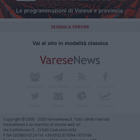
SEGNALA ERRORE
Vai al sito in modalità classica
Redazione
Invia notizia
Feed RSS
Facebook
Twitter
Contatti
Società
Pubblicità
Copyright © 2000 - 2026 VareseNews.it. Tutti i diritti riservati
VareseNews è un marchio di Varese web srl
Via Confalonieri 5 - 21040 Castronno (VA)
P.IVA 02588310124 Tel. +39.0332.873094 / 873168