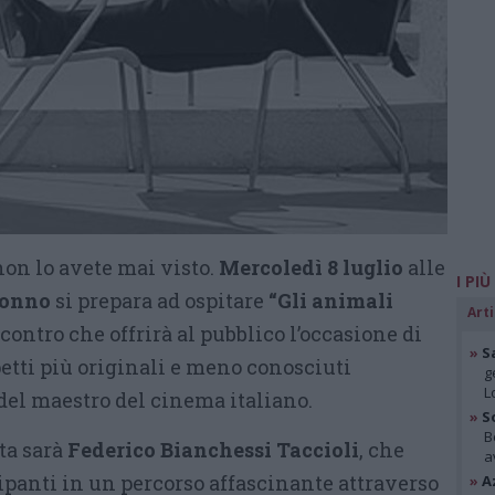
non lo avete mai visto.
Mercoledì 8 luglio
alle
I PIÙ
ronno
si prepara ad ospitare
“Gli animali
Arti
contro che offrirà al pubblico l’occasione di
»
S
etti più originali e meno conosciuti
g
L
del maestro del cinema italiano.
»
S
B
ta sarà
Federico Bianchessi Taccioli
, che
a
panti in un percorso affascinante attraverso
»
A