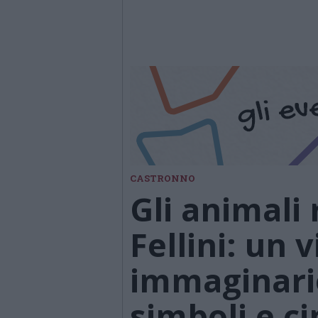
CASTRONNO
Gli animali
Fellini: un 
immaginario
simboli e c