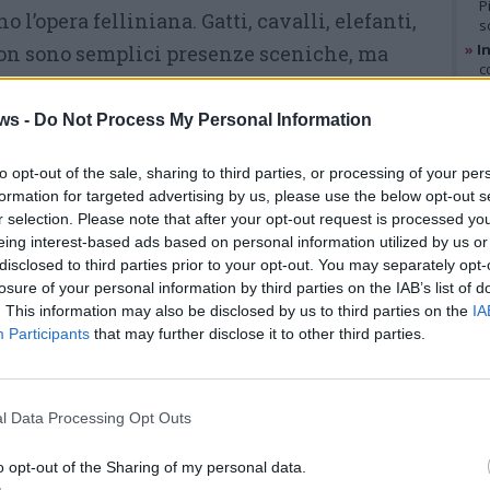
P
 l’opera felliniana. Gatti, cavalli, elefanti,
s
»
I
non sono semplici presenze sceniche, ma
c
i di significato, figure capaci di evocare
s
c
sioni oniriche.
ws -
Do Not Process My Personal Information
»
S
s
enti della storia del cinema, ma anche
L
to opt-out of the sale, sharing to third parties, or processing of your per
v
formation for targeted advertising by us, please use the below opt-out s
e e disegnatore, Fellini ha costruito un
r selection. Please note that after your opt-out request is processed y
continua ancora oggi a parlare al nostro
eing interest-based ads based on personal information utilized by us or
GAL
’incontro propone una lettura originale della
disclosed to third parties prior to your opt-out. You may separately opt-
losure of your personal information by third parties on the IAB’s list of
a, trasformando il suo universo creativo in
. This information may also be disclosed by us to third parties on the
IA
” attraverso cui riscoprire il significato
Participants
that may further disclose it to other third parties.
e.
l Data Processing Opt Outs
PRENOTA QUI IL TUO
POSTO ALLA SERATA
o opt-out of the Sharing of my personal data.