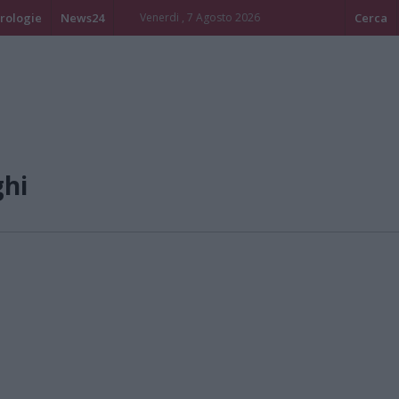
rologie
News24
Venerdi , 7 Agosto 2026
Cerca
ghi