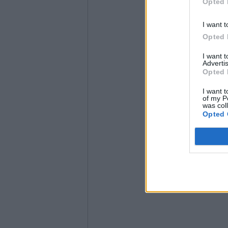
Opted 
I want t
Opted 
I want 
Advertis
Opted 
I want t
of my P
was col
Opted 