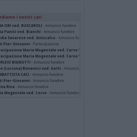
rdiamo i nostri cari
A ORI ved. BUSCAROLI
- Annuncio funebre
a Panisi ved. Bianchi
- Annuncio funebre
dia Savarese ved. Siniscalco
- Annuncio funebre
ti Pier-Giovanni
- Partecipazione
tecipazione Maria Mogentale ved. Cervo Varese
- Partecipazione
tecipazione Maria Mogentale ved. Cervo Varese
- Partecipazione
RIZIO BIGNOTTI
- Annuncio funebre
e (Luciana) Bonamici ved. Gatti
- Annuncio funebre
MBATTISTA CACI
- Annuncio funebre
ti Pier-Giovanni
- Annuncio funebre
ina Riva
- Annuncio funebre
ia Mogentale ved. Cervo
- Annuncio funebre