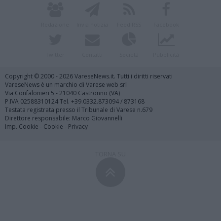
Redazione
Invia notizia
Feed RSS
Facebook
Twitter
Contatti
Società
Pubblicità
Copyright © 2000 - 2026 VareseNews.it. Tutti i diritti riservati
VareseNews è un marchio di Varese web srl
Via Confalonieri 5 - 21040 Castronno (VA)
P.IVA 02588310124 Tel. +39.0332.873094 / 873168
Testata registrata presso il Tribunale di Varese n.679
Direttore responsabile: Marco Giovannelli
Imp. Cookie
-
Cookie
-
Privacy
TORNA SU