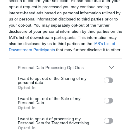
17 Agosto 2026
section to confirm your selection. Please note that after your
opt-out request is processed you may continue seeing
Ad Alta Valle Intelvi appuntamento
interest-based ads based on personal information utilized by
con la Milano degli anni ‘60 in musica
us or personal information disclosed to third parties prior to
your opt-out. You may separately opt-out of the further
Alta Valle Intelvi
disclosure of your personal information by third parties on the
IAB’s list of downstream participants. This information may
also be disclosed by us to third parties on the
IAB’s List of
Downstream Participants
that may further disclose it to other
third parties.
Personal Data Processing Opt Outs
I want to opt-out of the Sharing of my
personal data.
Opted In
I want to opt-out of the Sale of my
Personal Data.
Opted In
I want to opt-out of processing my
Personal Data for Targeted Advertising.
Opted In
SPETTACOLI