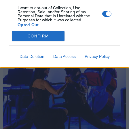
I want to opt-out of Collection, Use,
15 Agosto 2026
Retention, Sale, and/or Sharing of my
Personal Data that Is Unrelated with the
Con Terra e Laghi a Lavena Ponte
Purposes for which it was collected.
Tresa la Festa dei Colori
Opted Out
Lavena Ponte Tresa
CONFIRM
Area Feste Lavena Ponte Tresa
Data Deletion
Data Access
Privacy Policy