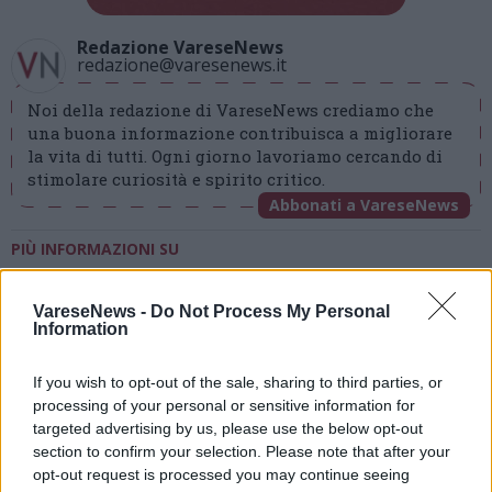
Redazione VareseNews
redazione@varesenews.it
Noi della redazione di VareseNews crediamo che
una buona informazione contribuisca a migliorare
la vita di tutti. Ogni giorno lavoriamo cercando di
stimolare curiosità e spirito critico.
Abbonati a VareseNews
PIÙ INFORMAZIONI SU
aggressione ospedale
aggressioni in corsia
ordine infermieri
uil fpl varese
varese
VareseNews -
Do Not Process My Personal
Information
LEGGI GLI ALTRI ARTICOLI DI
If you wish to opt-out of the sale, sharing to third parties, or
LAVORO
processing of your personal or sensitive information for
targeted advertising by us, please use the below opt-out
section to confirm your selection. Please note that after your
opt-out request is processed you may continue seeing