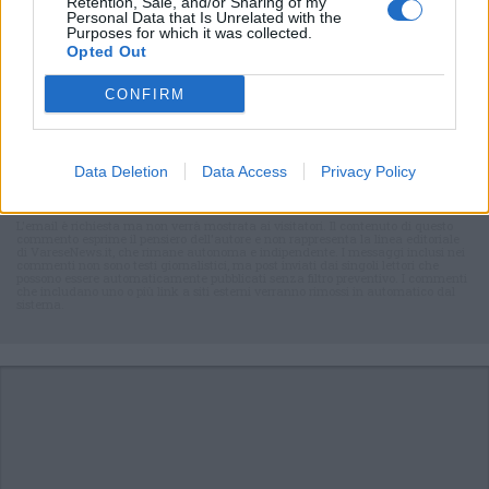
Retention, Sale, and/or Sharing of my
Personal Data that Is Unrelated with the
Purposes for which it was collected.
Opted Out
CONFIRM
Commenti
Data Deletion
Data Access
Privacy Policy
Accedi
o
registrati
per commentare questo
articolo.
L'email è richiesta ma non verrà mostrata ai visitatori. Il contenuto di questo
commento esprime il pensiero dell'autore e non rappresenta la linea editoriale
di VareseNews.it, che rimane autonoma e indipendente. I messaggi inclusi nei
commenti non sono testi giornalistici, ma post inviati dai singoli lettori che
possono essere automaticamente pubblicati senza filtro preventivo. I commenti
che includano uno o più link a siti esterni verranno rimossi in automatico dal
sistema.