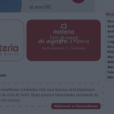
Rico
Ric
Ant
Ant
Tutti gli eventi
Gia
di
agosto
a Materia
Luig
Ric
Via Confalonieri, 5 - Castronno
ROS
Mari
MAU
Mari
Fulv
ews
Mari
t
VareseNews crediamo che una buona informazione
 la vita di tutti. Ogni giorno lavoriamo cercando di
ito critico.
Abbonati a VareseNews