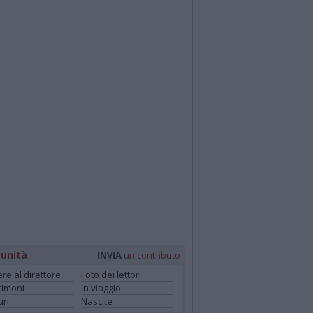
unità
INVIA
un contributo
ere al direttore
Foto dei lettori
rimoni
In viaggio
ri
Nascite