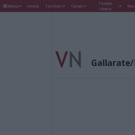
Tempo
Menù
Home
Territori
Canali
Nec
Libero
Gallarate