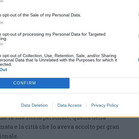
Ne fu comandante dal 1981 al
In
1993, legando il proprio nome a
o opt-out of the Sale of my Personal Data.
una delle strutture storiche
In
dell’Aeronautica sul territorio
.
to opt-out of processing my Personal Data for Targeted
a dell’ultima zia esule, recuperò con il
ing.
In
iera di famiglia e la portò proprio a Gallarate,
o opt-out of Collection, Use, Retention, Sale, and/or Sharing
 museo storico del Deposito.
ersonal Data that Is Unrelated with the Purposes for which it
lected.
Out
a della struttura e il trasferimento del
i affidare quel tricolore a un luogo che ne
CONFIRM
 l’8 novembre 2014 lo donò al Museo della
i Studi Patri, il “chiostrino” di via Borgo
Data Deletion
Data Access
Privacy Policy
ell’allora presidente Matteo Scaltritti. Un
e la sua storia personale, quella della
ata e la città che lo aveva accolto per gran
ionale.