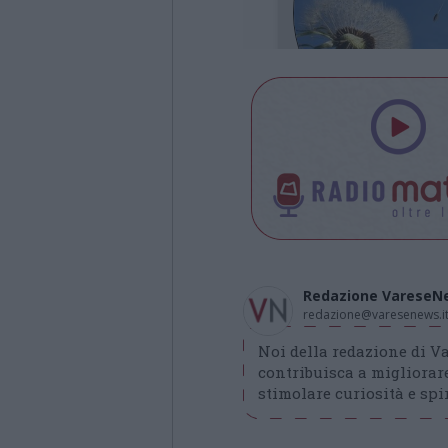
Redazione VareseN
redazione@varesenews.i
Noi della redazione di 
contribuisca a migliorare
stimolare curiosità e spir