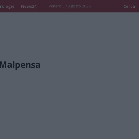
rologie
News24
Venerdi , 7 Agosto 2026
Cerca
/Malpensa