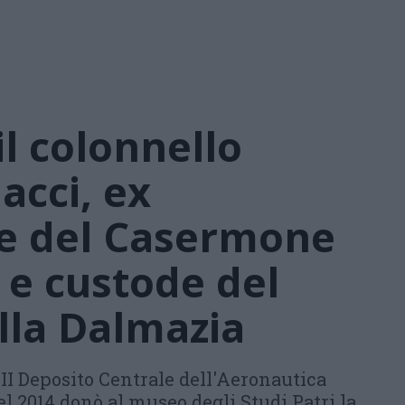
il colonnello
acci, ex
 del Casermone
 e custode del
ella Dalmazia
II Deposito Centrale dell'Aeronautica
nel 2014 donò al museo degli Studi Patri la