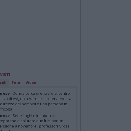
 VISTI
coli
Foto
Video
arese
- Donna cerca di entrare al centro
stivo di Avigno a Varese: si interviene tra
icurezza dei bambini e una persona in
ifficoltà
arese
- Sette Laghi e Insubria si
reparano a salutare due luminari: in
ensione a novembre i professori Grossi