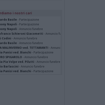
rdiamo i nostri cari
cardo Basile
- Partecipazione
hony Napoli
- Partecipazione
hony Napoli
- Annuncio funebre
nfranco Schieroni Giacometti
- Annuncio funebre
i Codini
- Annuncio funebre
cardo Basile
- Annuncio funebre
A MALINVERNO ved. TETTAMANTI
- Annuncio funebre
a Panisi ved. Bianchi
- Partecipazione
RO SPIGAROLO
- Annuncio funebre
a Pia Volpe ved. Pilutti
- Annuncio funebre
io Barlascini
- Annuncio funebre
a Panisi ved. Bianchi
- Partecipazione