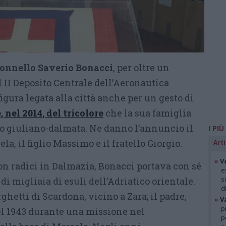
lonnello Saverio Bonacci
, per oltre un
 II Deposito Centrale dell’Aeronautica
figura legata alla città anche per un gesto di
 nel 2014, del tricolore
che la sua famiglia
do giuliano-dalmata. Ne danno l’annuncio il
I PIÙ
a, il figlio Massimo e il fratello Giorgio.
Arti
»
V
on radici in Dalmazia, Bonacci portava con sé
e
s
di migliaia di esuli dell’Adriatico orientale.
d
hetti di Scardona, vicino a Zara; il padre,
»
V
p
l 1943 durante una missione nel
p