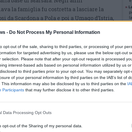
alla base di Marsala. Negli anni
e
»
L
ava la famiglia fu costretta a lasciare la
p
osi da Scardona a Pola e poi a Umago d’Istria,
l
»
A
itivo, un viaggio che Bonacci ricordava
g
ws -
Do Not Process My Personal Information
b
 nel timore delle rappresaglie e delle foibe.
»
V
i
to opt-out of the sale, sharing to third parties, or processing of your per
to e mai adattato ai nuovi regimi, viaggiò
p
formation for targeted advertising by us, please use the below opt-out s
lo stemma sabaudo, quello anteriore al 1946:
r selection. Please note that after your opt-out request is processed y
eing interest-based ads based on personal information utilized by us or
scelto di conservarlo così com’era,
GAL
disclosed to third parties prior to your opt-out. You may separately opt-
losure of your personal information by third parties on the IAB’s list of
. This information may also be disclosed by us to third parties on the
IA
La carriera militare portò
Participants
that may further disclose it to other third parties.
Bonacci a Gallarate
nel 1979,
quando prese servizio al II
l Data Processing Opt Outs
Deposito Centrale
dell’Aeronautica di viale Milano.
o opt-out of the Sharing of my personal data.