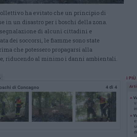
llettivo ha evitato che un principio di
e in un disastro per i boschi della zona.
segnalazione di alcuni cittadini e
ta dei soccorsi, le fiamme sono state
rima che potessero propagarsi alla
e, riducendo al minimo i danni ambientali.
A
I PIÙ
Arti
 boschi di Concagno
4 di 4
»
V
V
i
»
V
e
s
d