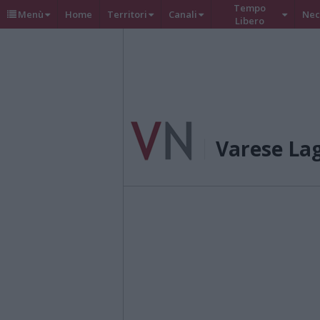
Tempo
Menù
Home
Territori
Canali
Nec
Libero
Varese La