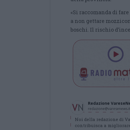
«Si raccomanda di fare 
a non gettare mozziconi
boschi. Il rischio d’in
Redazione VareseN
redazione@varesenews.i
Noi della redazione di 
contribuisca a migliorare