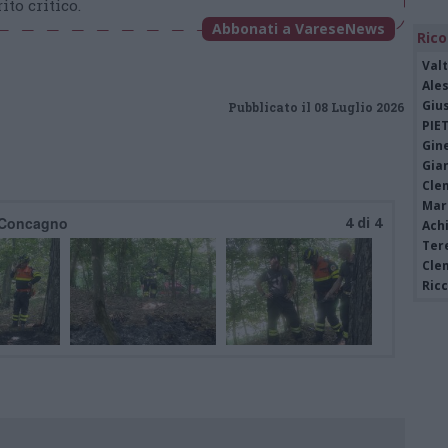
ito critico.
Abbonati a VareseNews
Rico
Valt
Ale
Giu
Pubblicato il 08 Luglio 2026
PIE
Gine
Gia
Cle
Mar
i Concagno
4 di 4
Achi
Tere
Cle
Ric