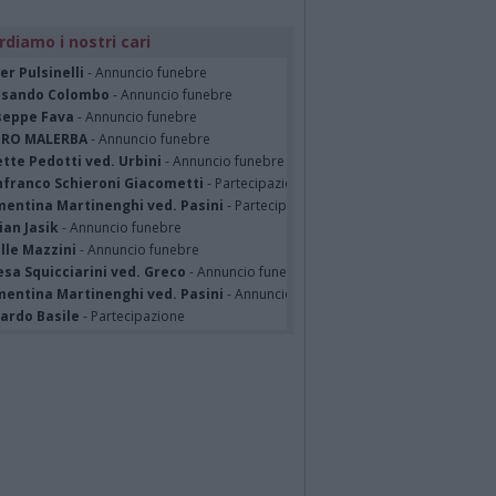
rdiamo i nostri cari
er Pulsinelli
- Annuncio funebre
ssando Colombo
- Annuncio funebre
seppe Fava
- Annuncio funebre
TRO MALERBA
- Annuncio funebre
tte Pedotti ved. Urbini
- Annuncio funebre
nfranco Schieroni Giacometti
- Partecipazione
mentina Martinenghi ved. Pasini
- Partecipazione
ian Jasik
- Annuncio funebre
lle Mazzini
- Annuncio funebre
sa Squicciarini ved. Greco
- Annuncio funebre
mentina Martinenghi ved. Pasini
- Annuncio funebre
cardo Basile
- Partecipazione