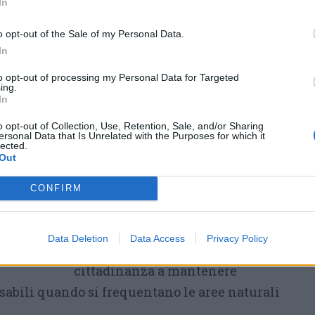
In
ario
l’intervento della Protezione Civile,
che
osa opera di bonifica della zona per evitare
o opt-out of the Sale of my Personal Data.
In
scosti sotto le foglie o nel sottobosco
igore.
to opt-out of processing my Personal Data for Targeted
ing.
In
L’appello: massima
o opt-out of Collection, Use, Retention, Sale, and/or Sharing
attenzione nei boschi
ersonal Data that Is Unrelated with the Purposes for which it
lected.
Out
Le autorità e i soccorritori
colgono l’occasione per ricordare
CONFIRM
quanto sia fragile il patrimonio
verde del territorio, soprattutto in
Data Deletion
Data Access
Privacy Policy
estate, e invitano tutta la
cittadinanza a mantenere
bili quando si frequentano le aree naturali