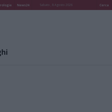
rologie
News24
Sabato , 8 Agosto 2026
Cerca
ghi