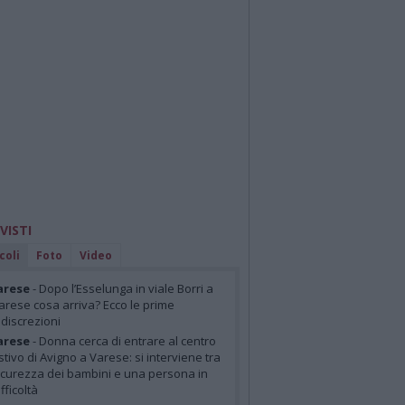
 VISTI
coli
Foto
Video
arese
- Dopo l’Esselunga in viale Borri a
arese cosa arriva? Ecco le prime
ndiscrezioni
arese
- Donna cerca di entrare al centro
stivo di Avigno a Varese: si interviene tra
icurezza dei bambini e una persona in
ifficoltà