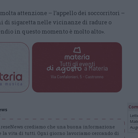
molta attenzione – l’appello dei soccorritori –
 di sigaretta nelle vicinanze di radure o
cendio in questo momento è molto alto».
Tutti gli eventi
di
agosto
a Materia
Via Confalonieri, 5 - Castronno
Com
ews
t
Lett
Mat
VareseNews crediamo che una buona informazione
Augu
 la vita di tutti. Ogni giorno lavoriamo cercando di