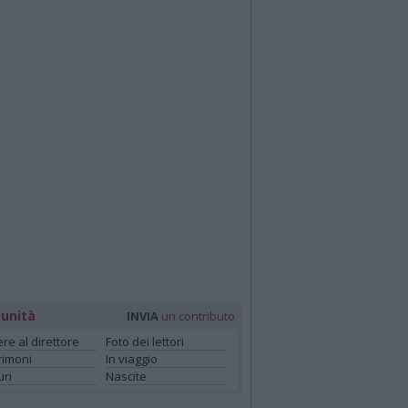
unità
INVIA
un contributo
ere al direttore
Foto dei lettori
rimoni
In viaggio
ri
Nascite