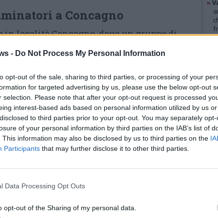
»
V
a
mminatori a Concagno
c
f
ato in località Concagno, dove un gruppo di
»
T
 una mossa” di Malnate
ha notato il
d
ws -
Do Not Process My Personal Information
s
durante un’escursione. I presenti hanno subito
»
Ed
isando le
Guardie Ecologiche Volontarie
m
to opt-out of the sale, sharing to third parties, or processing of your per
formation for targeted advertising by us, please use the below opt-out s
si sono messe immediatamente in contatto con
r selection. Please note that after your opt-out request is processed y
GAL
ivando la macchina dei soccorsi in tempi
eing interest-based ads based on personal information utilized by us or
disclosed to third parties prior to your opt-out. You may separately opt-
losure of your personal information by third parties on the IAB’s list of
. This information may also be disclosed by us to third parties on the
IA
Vigili del Fuoco e della Protezione
Participants
that may further disclose it to other third parties.
ul posto in pochissimi minuti, hanno preso in
l Data Processing Opt Outs
endo il rogo e mettendo in sicurezza l’intera
o opt-out of the Sharing of my personal data.
ta. Una volta spento il fronte principale delle