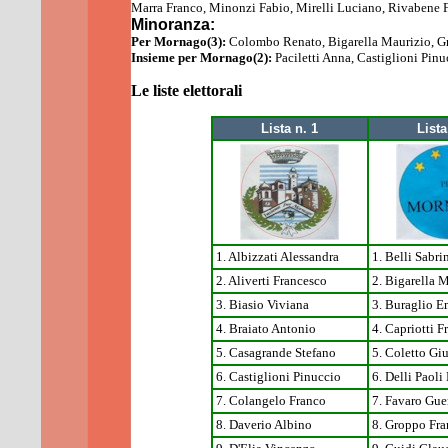
Marra Franco,
Minonzi Fabio,
Mirelli Luciano,
Rivabene 
Minoranza:
Per Mornago(3):
Colombo Renato, Bigarella Maurizio, G
Insieme per Mornago(2):
Paciletti Anna, Castiglioni Pinu
Le
liste elettorali
Lista n. 1
Lista
1. Albizzati Alessandra
1. Belli Sabri
2. Aliverti Francesco
2. Bigarella 
3. Biasio Viviana
3. Buraglio E
4. Braiato Antonio
4. Capriotti F
5. Casagrande Stefano
5. Coletto Gi
6. Castiglioni Pinuccio
6. Delli Paol
7. Colangelo Franco
7. Favaro Gue
8. Daverio Albino
8. Groppo Fra