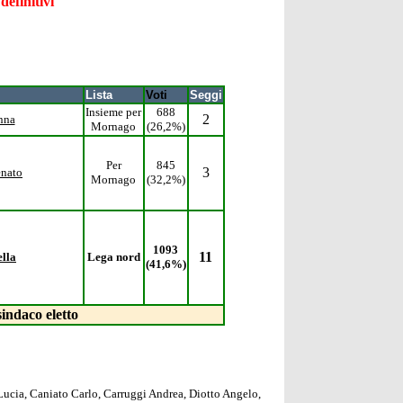
definitivi
Lista
Voti
Seggi
Insieme per
688
2
Anna
Mornago
(26,2%)
Per
845
3
nato
Mornago
(32,2%)
1093
11
lla
Lega nord
(41,6%)
sindaco eletto
Lucia,
Caniato Carlo,
Carruggi Andrea,
Diotto Angelo,