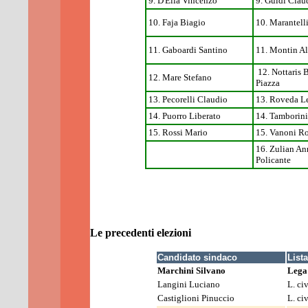
9. D'Elia Vincenzo
9. Guidi Clau
10. Faja Biagio
10. Marantell
11. Gaboardi Santino
11. Montin Al
12. Nottaris 
12. Mare Stefano
Piazza
13. Pecorelli Claudio
13. Roveda L
14. Puorro Liberato
14. Tamborin
15. Rossi Mario
15. Vanoni R
16. Zulian An
Policante
Le
precedenti elezioni
Candidato sindaco
Lista
Marchini Silvano
Lega
Langini Luciano
L. ci
Castiglioni Pinuccio
L. ci