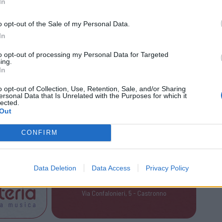
In
ti all’arredo casa – concludono Felice, Fausto
o opt-out of the Sale of my Personal Data.
In
o protagonisti del mercato anche nella
li, hotel,
to opt-out of processing my Personal Data for Targeted
ing.
ci».
In
o opt-out of Collection, Use, Retention, Sale, and/or Sharing
otto “dall’emozione alla realtà", cioè quella
ersonal Data that Is Unrelated with the Purposes for which it
lected.
ta, quella assoluta creatività e quella fantasia
Out
 portati al successo in tutto il mondo.
CONFIRM
Data Deletion
Data Access
Privacy Policy
Tutti gli eventi
di
agosto
a Materia
Via Confalonieri, 5 - Castronno