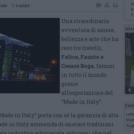
p
nale
tradate
p
e
Una straordinaria
GAL
avventura di amore,
bellezza e arte che ha
reso tre fratelli,
Felice, Fausto e
Cesare Boga
, famosi
in tutto il mondo
grazie
all’esportazione del
“Made in Italy”.
Com
Lett
ade in Italy” porta con sé la garanzia di alta
Mat
ade in Italy ammenda di onorare tradizioni
Augu
ata industria artigianale, artigiani che nel