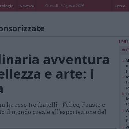
rologie
News24
Giovedi , 6 Agosto 2026
Cerca
onsorizzate
I PIÙ
Arti
inaria avventura
»
Mi
m
llezza e arte: i
p
»
A
a
P
s
»
L
l
ha reso tre fratelli - Felice, Fausto e
L
»
V
to il mondo grazie all’esportazione del
a
B
»
V