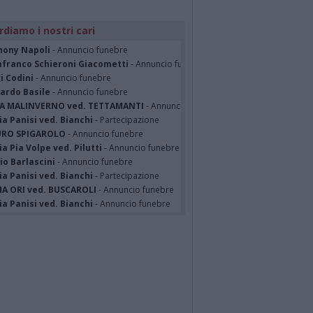
rdiamo i nostri cari
hony Napoli
- Annuncio funebre
nfranco Schieroni Giacometti
- Annuncio funebre
i Codini
- Annuncio funebre
cardo Basile
- Annuncio funebre
A MALINVERNO ved. TETTAMANTI
- Annuncio funebre
a Panisi ved. Bianchi
- Partecipazione
RO SPIGAROLO
- Annuncio funebre
a Pia Volpe ved. Pilutti
- Annuncio funebre
io Barlascini
- Annuncio funebre
a Panisi ved. Bianchi
- Partecipazione
A ORI ved. BUSCAROLI
- Annuncio funebre
a Panisi ved. Bianchi
- Annuncio funebre