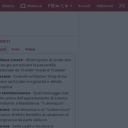
Meteo
Materia
Accedi
Abbonati
 VISTI
coli
Foto
Video
lano Linate
- All’aeroporto di Linate due
axi gru per posare la passerella
edonale da 70 metri “made in Tradate”
zzate
- Controlli nel Barber Shop di via
iave ad Azzate: irregolarità e attività
ospesa
a testimonianza
- Quel messaggio mai
etto prima dell’appuntamento di Somma
ombardo a Maddalena: “Ti ammazzo”
arese
- Una denuncia e un “codice rosso“
 carico di Mirko Bertellini ai carabinieri di
orgosesia da parte della ex
arese
- Sette Laghi e Insubria si