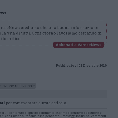
ews
t
VareseNews crediamo che una buona informazione
 la vita di tutti. Ogni giorno lavoriamo cercando di
ito critico.
Abbonati a VareseNews
Pubblicato il 02 Dicembre 2010
rmazione redazionale
ati
per commentare questo articolo.
tatori. Il contenuto di questo commento esprime il pensiero dell'autore e
s.it, che rimane autonoma e indipendente. I messaggi inclusi nei commenti