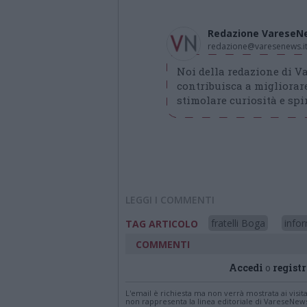
Redazione VareseN
redazione@varesenews.i
Noi della redazione di 
contribuisca a migliorare
stimolare curiosità e spir
LEGGI I COMMENTI
fratelli Boga
info
TAG ARTICOLO
COMMENTI
Accedi
o
registr
L'email è richiesta ma non verrà mostrata ai visi
non rappresenta la linea editoriale di VareseNew