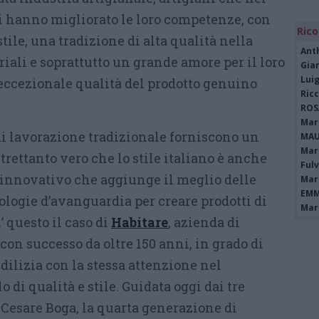
i hanno migliorato le loro competenze, con
Rico
tile, una tradizione di alta qualità nella
Ant
iali e soprattutto un grande amore per il loro
Gia
Luig
’eccezionale qualità del prodotto genuino
Ric
ROS
Mari
di lavorazione tradizionale forniscono un
MAU
Mari
trettanto vero che lo stile italiano è anche
Fulv
o innovativo che aggiunge il meglio delle
Mari
EMM
logie d’avanguardia per creare prodotti di
Mari
’ questo il caso di
Habitare
, azienda di
con successo da oltre 150 anni, in grado di
edilizia con la stessa attenzione nel
o di qualità e stile. Guidata oggi dai tre
e Cesare Boga, la quarta generazione di