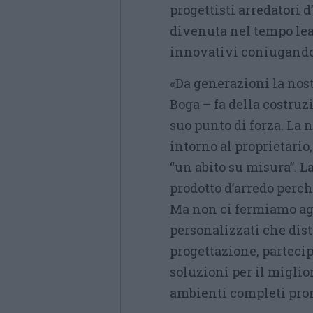
progettisti arredatori 
divenuta nel tempo lead
innovativi coniugando 
«Da generazioni la nost
Boga – fa della costruz
suo punto di forza. La n
intorno al proprietario
“un abito su misura”. L
prodotto d’arredo perché
Ma non ci fermiamo agl
personalizzati che dis
progettazione, parteci
soluzioni per il miglio
ambienti completi pron