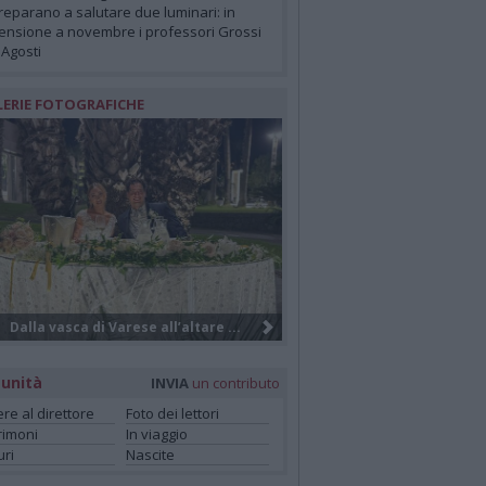
reparano a salutare due luminari: in
ensione a novembre i professori Grossi
 Agosti
LERIE FOTOGRAFICHE
Il salvataggio notturno dei turisti...
unità
INVIA
un contributo
ere al direttore
Foto dei lettori
rimoni
In viaggio
ri
Nascite