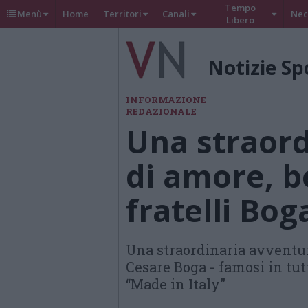
Tempo
Menù
Home
Territori
Canali
Nec
Libero
Notizie Sp
INFORMAZIONE
REDAZIONALE
Una straord
di amore, be
fratelli Bog
Una straordinaria avventura 
Cesare Boga - famosi in tut
“Made in Italy"