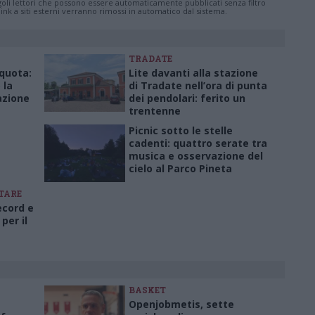
ingoli lettori che possono essere automaticamente pubblicati senza filtro
nk a siti esterni verranno rimossi in automatico dal sistema.
TRADATE
quota:
Lite davanti alla stazione
 la
di Tradate nell’ora di punta
azione
dei pendolari: ferito un
trentenne
Picnic sotto le stelle
cadenti: quattro serate tra
musica e osservazione del
cielo al Parco Pineta
LTARE
ecord e
per il
BASKET
Openjobmetis, sette