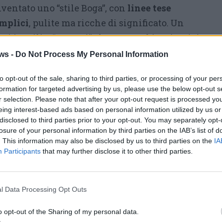
nventato uno “stile Boga”, con
linee tese
mplici
, pulite ma ricche di significato. Un
ti inutili e “pesanti” che crea ambienti unici
la sensazione di spazio e liberta’ la fanno da
ws -
Do Not Process My Personal Information
to opt-out of the sale, sharing to third parties, or processing of your per
 inoltre a scoprire ed importare arredi etnici
formation for targeted advertising by us, please use the below opt-out s
r selection. Please note that after your opt-out request is processed y
 là
eing interest-based ads based on personal information utilized by us or
 diventati anch’essi parte funzionale e non
disclosed to third parties prior to your opt-out. You may separately opt-
losure of your personal information by third parties on the IAB’s list of
do
. This information may also be disclosed by us to third parties on the
IA
iusciamo ad offrire la possibilità di creare
Participants
that may further disclose it to other third parties.
enti di
 uniscono al design particolari sfumature
l Data Processing Opt Outs
olutamente
no risulti il regista della propria casa».
o opt-out of the Sharing of my personal data.