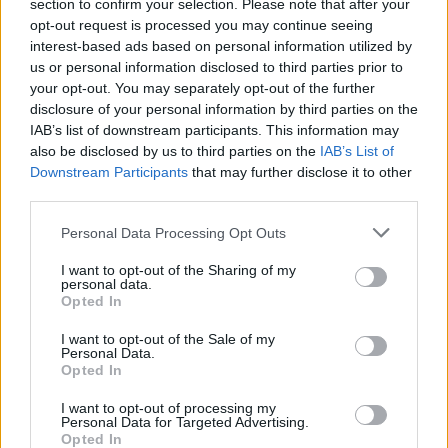
section to confirm your selection. Please note that after your
opt-out request is processed you may continue seeing
interest-based ads based on personal information utilized by
us or personal information disclosed to third parties prior to
Dario Clivio
your opt-out. You may separately opt-out of the further
disclosure of your personal information by third parties on the
IAB’s list of downstream participants. This information may
ORINO
also be disclosed by us to third parties on the
IAB’s List of
Downstream Participants
that may further disclose it to other
Mi sono abbonato a Varesenews perchè a mio parere è
third parties.
un quotidiano ben fatto, con moltissime notizie
tempestive su tutta la provincia in cui vivo. Questo per
Personal Data Processing Opt Outs
me è un valore e abbonandomi ho avuto la possibilità di
tornare a fruirne in modo veloce su tutti i device,
I want to opt-out of the Sharing of my
evitando il rischio di impoverire un prodotto ricco e ben
personal data.
Opted In
fatto che mi piace così com’è.
I want to opt-out of the Sale of my
Personal Data.
>
Abbonati
<
Opted In
I want to opt-out of processing my
Personal Data for Targeted Advertising.
Vai al sito in modalità classica
Opted In