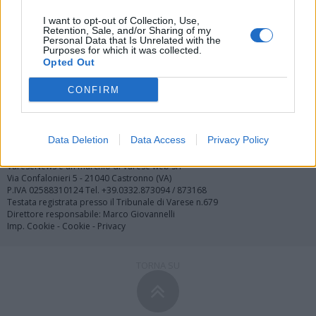
I want to opt-out of Collection, Use,
Retention, Sale, and/or Sharing of my
Personal Data that Is Unrelated with the
Purposes for which it was collected.
Opted Out
Redazione
Invia notizia
Feed RSS
Facebook
CONFIRM
Twitter
Contatti
Società
Pubblicità
Data Deletion
Data Access
Privacy Policy
Copyright © 2000 - 2026 VareseNews.it. Tutti i diritti riservati
VareseNews è un marchio di Varese web srl
Via Confalonieri 5 - 21040 Castronno (VA)
P.IVA 02588310124 Tel. +39.0332.873094 / 873168
Testata registrata presso il Tribunale di Varese n.679
Direttore responsabile: Marco Giovannelli
Imp. Cookie
-
Cookie
-
Privacy
TORNA SU