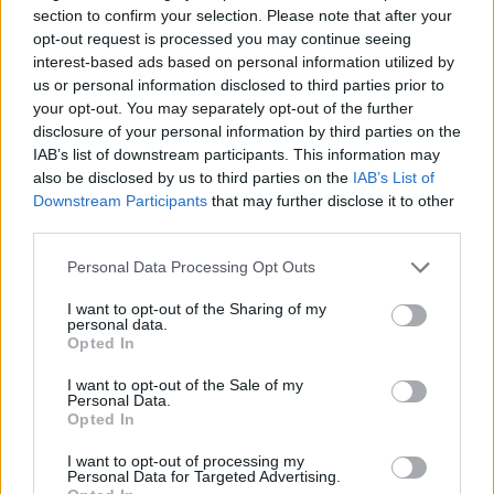
section to confirm your selection. Please note that after your
opt-out request is processed you may continue seeing
interest-based ads based on personal information utilized by
us or personal information disclosed to third parties prior to
your opt-out. You may separately opt-out of the further
ADV
disclosure of your personal information by third parties on the
IAB’s list of downstream participants. This information may
also be disclosed by us to third parties on the
IAB’s List of
Downstream Participants
that may further disclose it to other
third parties.
Personal Data Processing Opt Outs
I want to opt-out of the Sharing of my
personal data.
Commenti
Opted In
Accedi
o
registrati
per commentare questo
articolo.
I want to opt-out of the Sale of my
Personal Data.
L'email è richiesta ma non verrà mostrata ai visitatori. Il contenuto di questo
Opted In
commento esprime il pensiero dell'autore e non rappresenta la linea editoriale
di VareseNews.it, che rimane autonoma e indipendente. I messaggi inclusi nei
commenti non sono testi giornalistici, ma post inviati dai singoli lettori che
I want to opt-out of processing my
possono essere automaticamente pubblicati senza filtro preventivo. I commenti
Personal Data for Targeted Advertising.
che includano uno o più link a siti esterni verranno rimossi in automatico dal