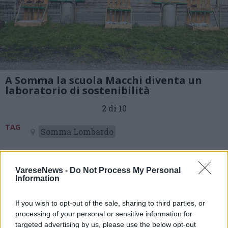
A Somma la scuola Macchi diventa un
laboratorio di sostenibilità
2 di 10
TAG
Somma Lombardo
VareseNews -
Do Not Process My Personal
Information
Leggi l'articolo:
A Somma Lombardo la scuola Macchi diventa un
laboratorio di sostenibilità
If you wish to opt-out of the sale, sharing to third parties, or
processing of your personal or sensitive information for
targeted advertising by us, please use the below opt-out