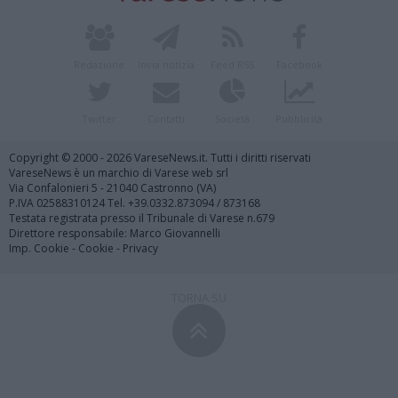
Redazione
Invia notizia
Feed RSS
Facebook
Twitter
Contatti
Società
Pubblicità
Copyright © 2000 - 2026 VareseNews.it. Tutti i diritti riservati
VareseNews è un marchio di Varese web srl
Via Confalonieri 5 - 21040 Castronno (VA)
P.IVA 02588310124 Tel. +39.0332.873094 / 873168
Testata registrata presso il Tribunale di Varese n.679
Direttore responsabile: Marco Giovannelli
Imp. Cookie
-
Cookie
-
Privacy
TORNA SU