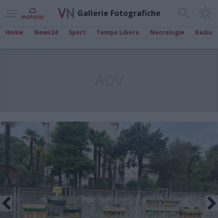
Gallerie Fotografiche
Home
News24
Sport
Tempo Libero
Necrologie
Radio
ADV