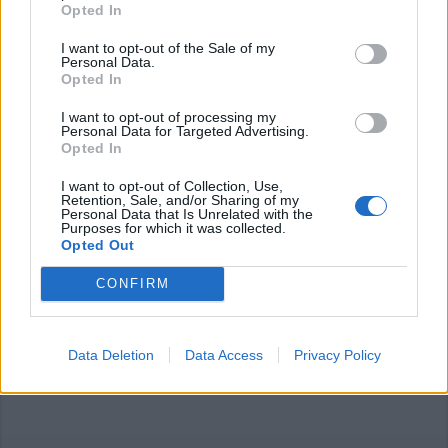
Opted In
I want to opt-out of the Sale of my
Personal Data.
Opted In
I want to opt-out of processing my
Personal Data for Targeted Advertising.
Commenti
Opted In
Accedi
o
registrati
per commentare questo
I want to opt-out of Collection, Use,
articolo.
Retention, Sale, and/or Sharing of my
Personal Data that Is Unrelated with the
L'email è richiesta ma non verrà mostrata ai visitatori. Il contenuto di questo
Purposes for which it was collected.
commento esprime il pensiero dell'autore e non rappresenta la linea editoriale
Opted Out
di VareseNews.it, che rimane autonoma e indipendente. I messaggi inclusi nei
commenti non sono testi giornalistici, ma post inviati dai singoli lettori che
possono essere automaticamente pubblicati senza filtro preventivo. I commenti
che includano uno o più link a siti esterni verranno rimossi in automatico dal
CONFIRM
sistema.
Data Deletion
Data Access
Privacy Policy