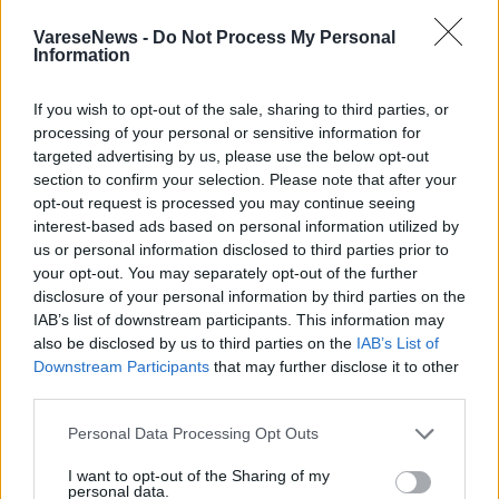
VareseNews -
Do Not Process My Personal
Information
Acqua, colori e allegria: lo Spray Park di
Saronno apre domenica 21 aprile
If you wish to opt-out of the sale, sharing to third parties, or
1 di 4
processing of your personal or sensitive information for
targeted advertising by us, please use the below opt-out
section to confirm your selection. Please note that after your
opt-out request is processed you may continue seeing
Leggi l'articolo:
interest-based ads based on personal information utilized by
Acqua, colori e allegria: lo Spray Park di Saronno apre
us or personal information disclosed to third parties prior to
domenica 21 aprile
your opt-out. You may separately opt-out of the further
disclosure of your personal information by third parties on the
IAB’s list of downstream participants. This information may
also be disclosed by us to third parties on the
IAB’s List of
Downstream Participants
that may further disclose it to other
third parties.
Personal Data Processing Opt Outs
ADV
I want to opt-out of the Sharing of my
personal data.