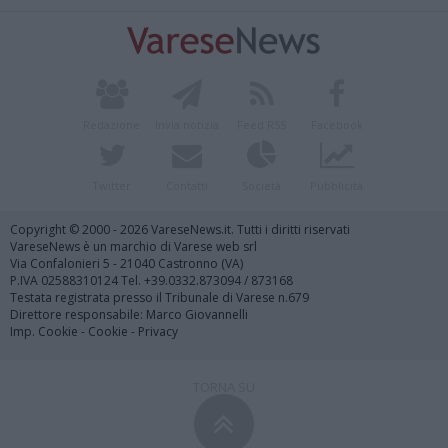
Redazione
Invia notizia
Feed RSS
Facebook
Twitter
Contatti
Società
Pubblicità
Copyright © 2000 - 2026 VareseNews.it. Tutti i diritti riservati
VareseNews è un marchio di Varese web srl
Via Confalonieri 5 - 21040 Castronno (VA)
P.IVA 02588310124 Tel. +39.0332.873094 / 873168
Testata registrata presso il Tribunale di Varese n.679
Direttore responsabile: Marco Giovannelli
Imp. Cookie
-
Cookie
-
Privacy
TORNA SU