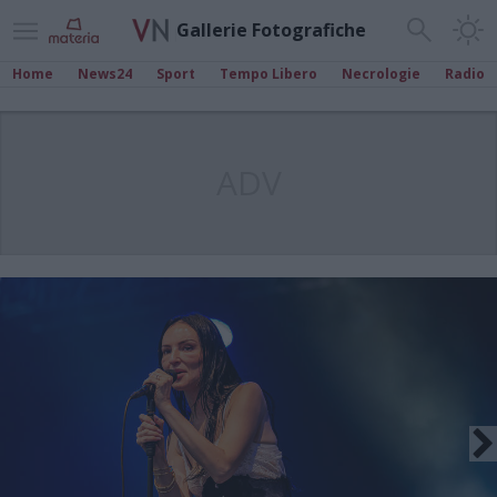
Gallerie Fotografiche
Home
News24
Sport
Tempo Libero
Necrologie
Radio
ADV