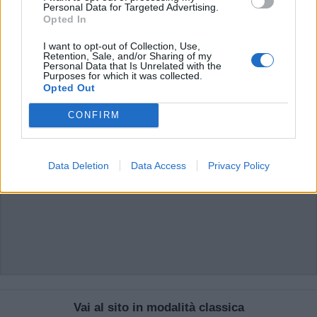
di VareseNews.it, che rimane autonoma e indipendente. I messaggi inclusi nei
Personal Data for Targeted Advertising.
commenti non sono testi giornalistici, ma post inviati dai singoli lettori che
Opted In
possono essere automaticamente pubblicati senza filtro preventivo. I commenti
che includano uno o più link a siti esterni verranno rimossi in automatico dal
sistema.
I want to opt-out of Collection, Use,
Retention, Sale, and/or Sharing of my
Personal Data that Is Unrelated with the
Purposes for which it was collected.
Opted Out
CONFIRM
Data Deletion
Data Access
Privacy Policy
Vai al sito in modalità classica