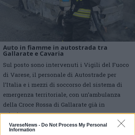
Auto in fiamme in autostrada tra
Gallarate e Cavaria
Sul posto sono intervenuti i Vigili del Fuoco
di Varese, il personale di Autostrade per
l’Italia e i mezzi di soccorso del sistema di
emergenza territoriale, con un’ambulanza
della Croce Rossa di Gallarate già in
missione
VareseNews -
Do Not Process My Personal
Information
2 di 6