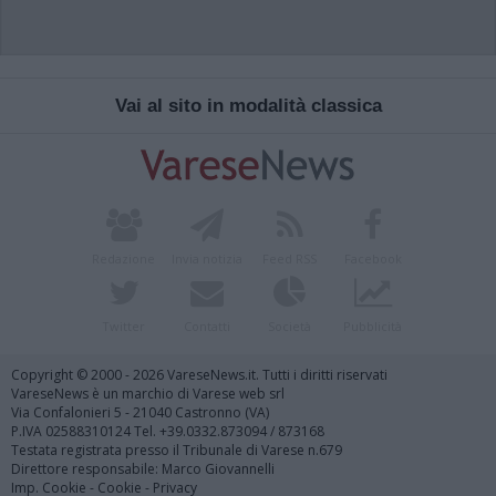
Vai al sito in modalità classica
Redazione
Invia notizia
Feed RSS
Facebook
Twitter
Contatti
Società
Pubblicità
Copyright © 2000 - 2026 VareseNews.it. Tutti i diritti riservati
VareseNews è un marchio di Varese web srl
Via Confalonieri 5 - 21040 Castronno (VA)
P.IVA 02588310124 Tel. +39.0332.873094 / 873168
Testata registrata presso il Tribunale di Varese n.679
Direttore responsabile: Marco Giovannelli
Imp. Cookie
-
Cookie
-
Privacy