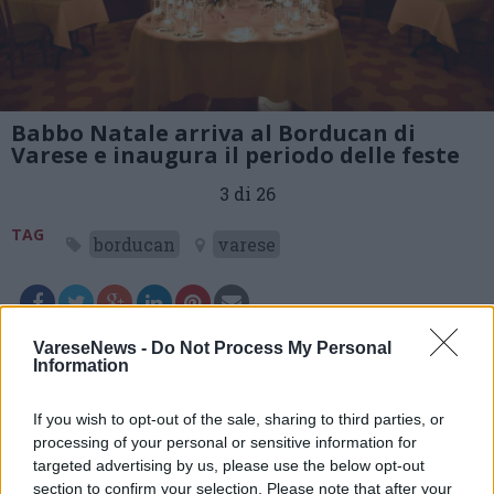
Babbo Natale arriva al Borducan di
Varese e inaugura il periodo delle feste
3 di 26
TAG
borducan
varese
Leggi l'articolo:
VareseNews -
Do Not Process My Personal
Information
Babbo Natale arriva al Borducan di Varese e inaugura il
periodo delle feste
If you wish to opt-out of the sale, sharing to third parties, or
processing of your personal or sensitive information for
targeted advertising by us, please use the below opt-out
section to confirm your selection. Please note that after your