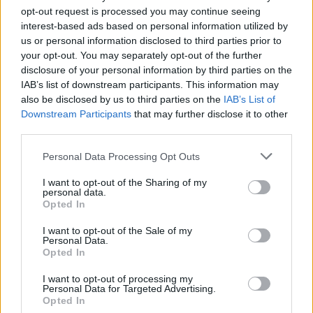
opt-out request is processed you may continue seeing
interest-based ads based on personal information utilized by
us or personal information disclosed to third parties prior to
ADV
your opt-out. You may separately opt-out of the further
disclosure of your personal information by third parties on the
IAB’s list of downstream participants. This information may
also be disclosed by us to third parties on the
IAB’s List of
Downstream Participants
that may further disclose it to other
third parties.
Personal Data Processing Opt Outs
Commenti
I want to opt-out of the Sharing of my
personal data.
Accedi
o
registrati
per commentare questo
Opted In
articolo.
I want to opt-out of the Sale of my
L'email è richiesta ma non verrà mostrata ai visitatori. Il contenuto di questo
Personal Data.
commento esprime il pensiero dell'autore e non rappresenta la linea editoriale
Opted In
di VareseNews.it, che rimane autonoma e indipendente. I messaggi inclusi nei
commenti non sono testi giornalistici, ma post inviati dai singoli lettori che
possono essere automaticamente pubblicati senza filtro preventivo. I commenti
I want to opt-out of processing my
che includano uno o più link a siti esterni verranno rimossi in automatico dal
sistema.
Personal Data for Targeted Advertising.
Opted In