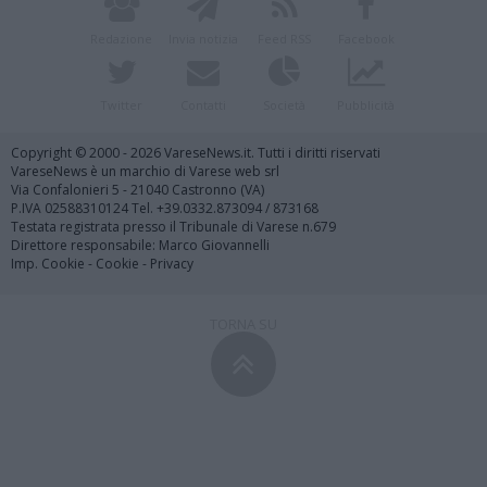
Redazione
Invia notizia
Feed RSS
Facebook
Twitter
Contatti
Società
Pubblicità
Copyright © 2000 - 2026 VareseNews.it. Tutti i diritti riservati
VareseNews è un marchio di Varese web srl
Via Confalonieri 5 - 21040 Castronno (VA)
P.IVA 02588310124 Tel. +39.0332.873094 / 873168
Testata registrata presso il Tribunale di Varese n.679
Direttore responsabile: Marco Giovannelli
Imp. Cookie
-
Cookie
-
Privacy
TORNA SU