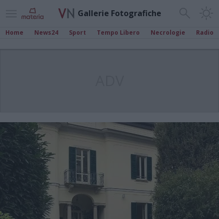
Gallerie Fotografiche
Home
News24
Sport
Tempo Libero
Necrologie
Radio
ADV