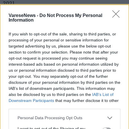
2021
VareseNews -
Do Not Process My Personal
1 di 6
Information
TAG
banca widiba
varese design week
If you wish to opt-out of the sale, sharing to third parties, or
processing of your personal or sensitive information for
varese
targeted advertising by us, please use the below opt-out
section to confirm your selection. Please note that after your
opt-out request is processed you may continue seeing
interest-based ads based on personal information utilized by
Leggi l'articolo:
us or personal information disclosed to third parties prior to
Banca Widiba e Varese Design Week: un’occasione di
your opt-out. You may separately opt-out of the further
incontro per Varese
disclosure of your personal information by third parties on the
IAB’s list of downstream participants. This information may
also be disclosed by us to third parties on the
IAB’s List of
Downstream Participants
that may further disclose it to other
third parties.
Personal Data Processing Opt Outs
I want to opt-out of the Sharing of my