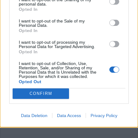
ADV
personal data.
Opted In
I want to opt-out of the Sale of my
Personal Data.
Opted In
I want to opt-out of processing my
Personal Data for Targeted Advertising.
Opted In
Commenti
I want to opt-out of Collection, Use,
Accedi
o
registrati
per commentare questo
Retention, Sale, and/or Sharing of my
articolo.
Personal Data that Is Unrelated with the
Purposes for which it was collected.
L'email è richiesta ma non verrà mostrata ai visitatori. Il contenuto di questo
Opted Out
commento esprime il pensiero dell'autore e non rappresenta la linea editoriale
di VareseNews.it, che rimane autonoma e indipendente. I messaggi inclusi nei
commenti non sono testi giornalistici, ma post inviati dai singoli lettori che
CONFIRM
possono essere automaticamente pubblicati senza filtro preventivo. I commenti
che includano uno o più link a siti esterni verranno rimossi in automatico dal
sistema.
Data Deletion
Data Access
Privacy Policy