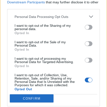
Downstream Participants
that may further disclose it to other
Al Comprensivo Adamoli di Besozzo secondo Torneo
Memorial Larimar Annaloro: lo sport che unisce nel
third parties.
ricordo
Personal Data Processing Opt Outs
I want to opt-out of the Sharing of my
personal data.
Opted In
I want to opt-out of the Sale of my
Personal Data.
ADV
Opted In
I want to opt-out of processing my
Personal Data for Targeted Advertising.
Opted In
I want to opt-out of Collection, Use,
Retention, Sale, and/or Sharing of my
Personal Data that Is Unrelated with the
Purposes for which it was collected.
Opted Out
Commenti
CONFIRM
Accedi
o
registrati
per commentare questo