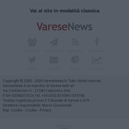
Vai al sito in modalità classica
Redazione
Invia notizia
Feed RSS
Facebook
Twitter
Contatti
Società
Pubblicità
Copyright © 2000 - 2026 VareseNews.it. Tutti i diritti riservati
VareseNews è un marchio di Varese web srl
Via Confalonieri 5 - 21040 Castronno (VA)
P.IVA 02588310124 Tel. +39.0332.873094 / 873168
Testata registrata presso il Tribunale di Varese n.679
Direttore responsabile: Marco Giovannelli
Imp. Cookie
-
Cookie
-
Privacy
TORNA SU