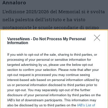
Annaloro
L’edizione 2025/2026 del Memorial si è svolta
nella palestra dell’istituto e ha visto
protagoniste le scuole secondarie di primo
grado “Adamoli” di Besozzo e “Macchi” di
VareseNews -
Do Not Process My Personal
Brebbia, impegnate in un coinvolgente
Information
torneo di pallavolo all’insegna del rispetto,
If you wish to opt-out of the sale, sharing to third parties, or
della correttezza e dell’amicizia.
processing of your personal or sensitive information for
targeted advertising by us, please use the below opt-out
section to confirm your selection. Please note that after your
1 di 8
opt-out request is processed you may continue seeing
interest-based ads based on personal information utilized by
TAG
comprensivo brebbia
Besozzo
us or personal information disclosed to third parties prior to
your opt-out. You may separately opt-out of the further
disclosure of your personal information by third parties on the
IAB’s list of downstream participants. This information may
also be disclosed by us to third parties on the
IAB’s List of
Leggi l'articolo: