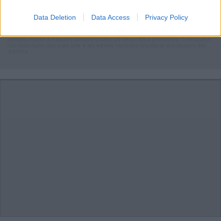
articolo.
L'email è richiesta ma non verrà mostrata ai visitatori. Il contenuto di questo
Data Deletion
Data Access
Privacy Policy
commento esprime il pensiero dell'autore e non rappresenta la linea editoriale
di VareseNews.it, che rimane autonoma e indipendente. I messaggi inclusi nei
commenti non sono testi giornalistici, ma post inviati dai singoli lettori che
possono essere automaticamente pubblicati senza filtro preventivo. I commenti
che includano uno o più link a siti esterni verranno rimossi in automatico dal
sistema.